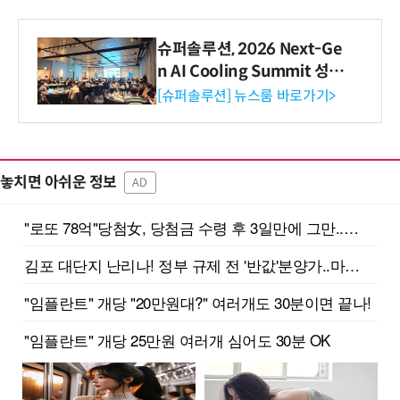
슈퍼솔루션, 2026 Next-Ge
n AI Cooling Summit 성황
리 성료
[슈퍼솔루션] 뉴스룸 바로가기>
놓치면 아쉬운 정보
AD