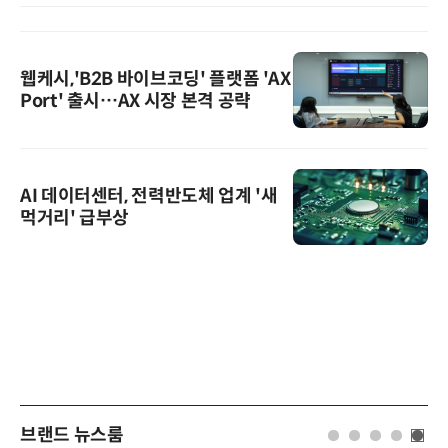
웹케시,'B2B 바이브코딩' 플랫폼 'AX
Port' 출시…AX 시장 본격 공략
AI 데이터센터, 전력반도체 업계 '새
먹거리' 급부상
브랜드 뉴스룸