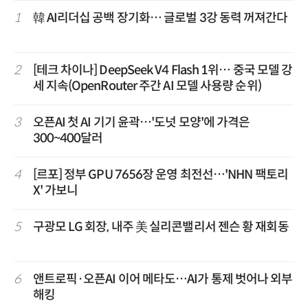
1
韓 AI리더십 공백 장기화… 글로벌 3강 동력 꺼져간다
2
[테크 차이나] DeepSeek V4 Flash 1위… 중국 모델 강
세 지속(OpenRouter 주간 AI 모델 사용량 순위)
3
오픈AI 첫 AI 기기 윤곽…'도넛 모양'에 가격은
300~400달러
4
[르포] 정부 GPU 7656장 운영 최전선…'NHN 팩토리
X' 가보니
5
구광모 LG 회장, 내주 美 실리콘밸리서 젠슨 황 재회동
6
앤트로픽·오픈AI 이어 메타도…AI가 통제 벗어나 외부
해킹