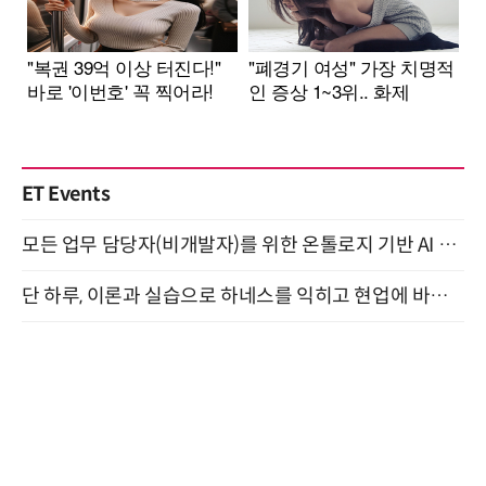
ET Events
모든 업무 담당자(비개발자)를 위한 온톨로지 기반 AI 지식체계 설계 1-day 워크숍 8월 20일 개최
단 하루, 이론과 실습으로 하네스를 익히고 현업에 바로 쓰는 핸즈온 워크숍 (8/20)