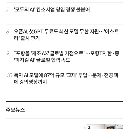
7
'모두의 AI' 컨소시엄 영입 경쟁 불붙어
8
오픈AI, 챗GPT 무료도 최신 모델 무한 지원…'아스트
라' 출시 연기
9
“포항을 '제조 AX' 글로벌 거점으로”…포항TP, 한·중
'피지컬 AI' 글로벌 협력 속도
10
독자 AI 모델에 87억 규모 '교재' 투입…문제·전공책
에 강의영상까지
주요뉴스