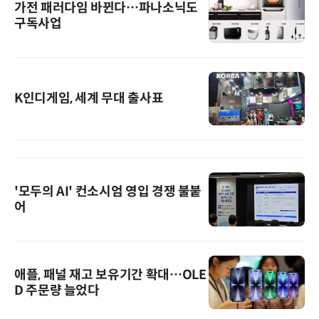
가전 패러다임 바뀐다…파나소닉도
구독사업
K인디게임, 세계 무대 출사표
'모두의 AI' 컨소시엄 영입 경쟁 불붙
어
애플, 패널 재고 보유기간 확대…OLE
D 주문량 늘었다