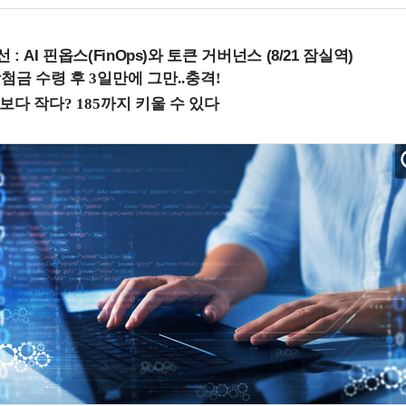
 : AI 핀옵스(FinOps)와 토큰 거버넌스 (8/21 잠실역)