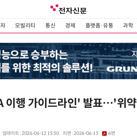
전자
모빌리티
통신
경제
플랫폼·유통
과학
LA 이행 가이드라인' 발표…'위약
업데이트 : 2026-06-12 15:50
지면 :
2026-06-15
6면