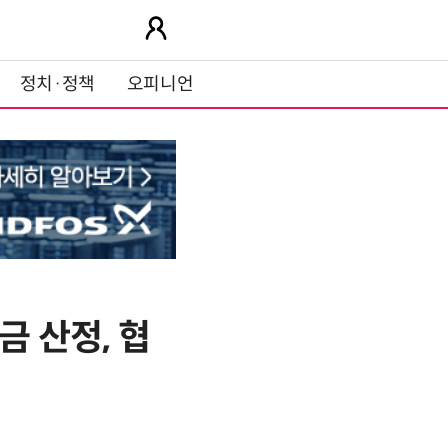
정치·정책
오피니언
금 산정, 협