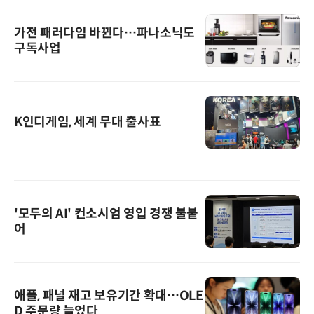
가전 패러다임 바뀐다…파나소닉도
구독사업
K인디게임, 세계 무대 출사표
'모두의 AI' 컨소시엄 영입 경쟁 불붙
어
애플, 패널 재고 보유기간 확대…OLE
D 주문량 늘었다