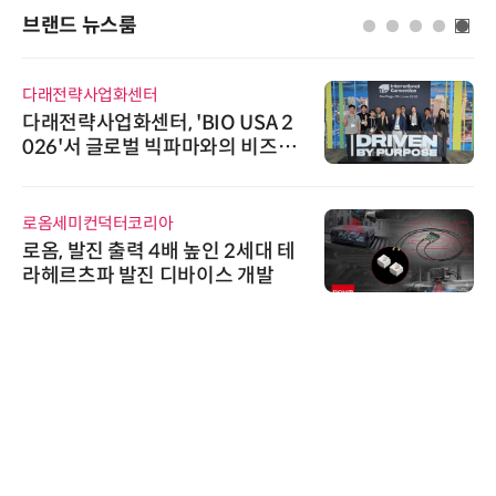
브랜드 뉴스룸
다래전략사업화센터
다래전략사업화센터, 'BIO USA 2
026'서 글로벌 빅파마와의 비즈니
스 미팅 지원…K-바이오 해외 진출
교두보 확보
로옴세미컨덕터코리아
로옴, 발진 출력 4배 높인 2세대 테
라헤르츠파 발진 디바이스 개발