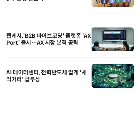
웹케시,'B2B 바이브코딩' 플랫폼 'AX
Port' 출시…AX 시장 본격 공략
AI 데이터센터, 전력반도체 업계 '새
먹거리' 급부상