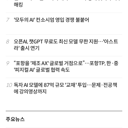
해킹
7
'모두의 AI' 컨소시엄 영입 경쟁 불붙어
8
오픈AI, 챗GPT 무료도 최신 모델 무한 지원…'아스트
라' 출시 연기
9
“포항을 '제조 AX' 글로벌 거점으로”…포항TP, 한·중
'피지컬 AI' 글로벌 협력 속도
10
독자 AI 모델에 87억 규모 '교재' 투입…문제·전공책
에 강의영상까지
주요뉴스