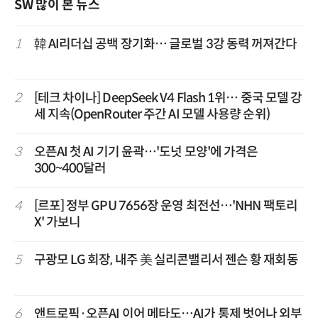
SW 많이 본 뉴스
1
韓 AI리더십 공백 장기화… 글로벌 3강 동력 꺼져간다
2
[테크 차이나] DeepSeek V4 Flash 1위… 중국 모델 강
세 지속(OpenRouter 주간 AI 모델 사용량 순위)
3
오픈AI 첫 AI 기기 윤곽…'도넛 모양'에 가격은
300~400달러
4
[르포] 정부 GPU 7656장 운영 최전선…'NHN 팩토리
X' 가보니
5
구광모 LG 회장, 내주 美 실리콘밸리서 젠슨 황 재회동
6
앤트로픽·오픈AI 이어 메타도…AI가 통제 벗어나 외부