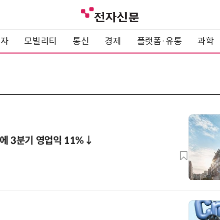
전자
모빌리티
통신
경제
플랫폼·유통
과학
에 3분기 영업익 11%↓