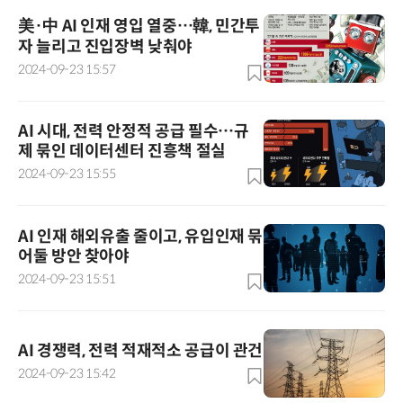
美·中 AI 인재 영입 열중…韓, 민간투
자 늘리고 진입장벽 낮춰야
2024-09-23 15:57
AI 시대, 전력 안정적 공급 필수…규
제 묶인 데이터센터 진흥책 절실
2024-09-23 15:55
AI 인재 해외유출 줄이고, 유입인재 묶
어둘 방안 찾아야
2024-09-23 15:51
AI 경쟁력, 전력 적재적소 공급이 관건
2024-09-23 15:42