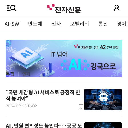
AI·SW
반도체
전자
모빌리티
통신
경제
특집
연재
“국민 체감형 AI 서비스로 긍정적 인
식 높여야”
2024-09-23 16:02
AI , 민원 편의성도 높인다···공공 도