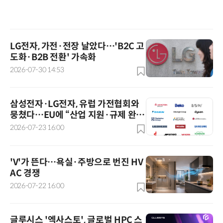
LG전자, 가전·전장 날았다…'B2C 고
도화·B2B 전환' 가속화
2026-07-30 14:53
삼성전자·LG전자, 유럽 가전협회와
뭉쳤다…EU에 “산업 지원·규제 완
화” 요구
2026-07-23 16:00
'V'가 뜬다…욕실·주방으로 번진 HV
AC 경쟁
2026-07-22 16:00
글루시스 '엑사스토', 글로벌 HPC 스