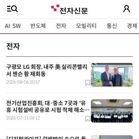
AI·SW
반도체
전자
모빌리티
통신
경제
전자
구광모 LG 회장, 내주 美 실리콘밸리
서 젠슨 황 재회동
2026-08-06 20:57
전기산업진흥회, 대·중소 7곳과 '유
휴 시험설비 공유로 시험 적체 해소'
물꼬
2026-07-31 06:12