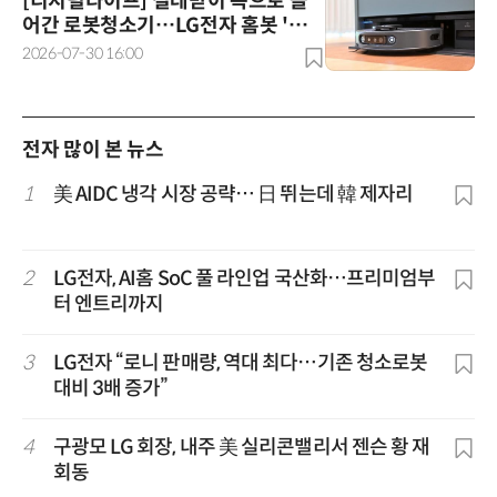
[디지털라이프] 걸레받이 속으로 들
어간 로봇청소기…LG전자 홈봇 '로
니'
2026-07-30 16:00
전자 많이 본 뉴스
1
美 AIDC 냉각 시장 공략… 日 뛰는데 韓 제자리
2
LG전자, AI홈 SoC 풀 라인업 국산화…프리미엄부
터 엔트리까지
3
LG전자 “로니 판매량, 역대 최다…기존 청소로봇
대비 3배 증가”
4
구광모 LG 회장, 내주 美 실리콘밸리서 젠슨 황 재
회동