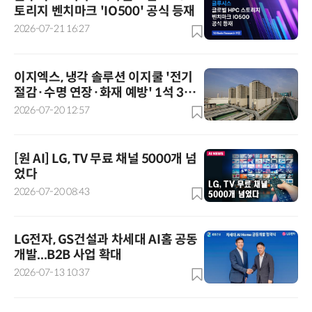
토리지 벤치마크 'IO500' 공식 등재
2026-07-21 16:27
이지엑스, 냉각 솔루션 이지쿨 '전기
절감·수명 연장·화재 예방' 1석 3조
효과 주목
2026-07-20 12:57
[원 AI] LG, TV 무료 채널 5000개 넘
었다
2026-07-20 08:43
LG전자, GS건설과 차세대 AI홈 공동
개발...B2B 사업 확대
2026-07-13 10:37