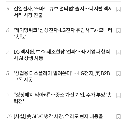
5
신일전자, '스마트 큐브 멀티탭' 출시…디지털 액세
서리 시장 진출
6
'게이밍위크' 삼성전자-LG전자 유럽서 TV·모니터
'大戰'
7
LG 엑사원, 中企 제조현장 '전파'…대기업과 협력
사 AI 상생 시동
8
'상업용 디스플레이 빌려쓴다' …LG전자, 美 B2B
구독 시동
9
“상장폐지 막아라”…중소 가전 기업, 주가 부양 '총
력전'
10
[사설] 美 AIDC 냉각 시장, 우리도 현지 대응을