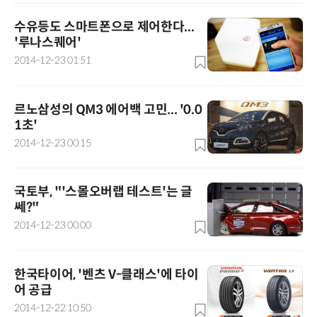
수유등도 스마트폰으로 제어한다...
'루나스퀘어'
2014-12-23 01:51
르노삼성의 QM3 에어백 고민... '0.0
1초'
2014-12-23 00:15
국토부, "'스몰오버랩 테스트'는 글
쎄?"
2014-12-23 00:00
한국타이어, '벤츠 V-클래스'에 타이
어 공급
2014-12-22 10:50