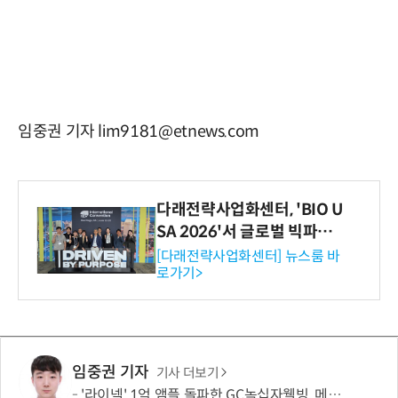
임중권 기자 lim9181@etnews.com
다래전략사업화센터, 'BIO U
SA 2026'서 글로벌 빅파마
와의 비즈니스 미팅 지원…K
[다래전략사업화센터] 뉴스룸 바
로가기>
-바이오 해외 진출 교두보 확
보
임중권 기자
기사 더보기
'라이넥' 1억 앰플 돌파한 GC녹십자웰빙, 메디컬 에스테틱 확장