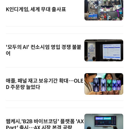
K인디게임, 세계 무대 출사표
'모두의 AI' 컨소시엄 영입 경쟁 불붙
어
애플, 패널 재고 보유기간 확대…OLE
D 주문량 늘었다
웹케시,'B2B 바이브코딩' 플랫폼 'AX
Port' 출시…AX 시장 본격 공략