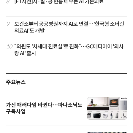
8
[ET시선]지·필·공 빈틈 메우는 AI 기본의료
9
보건소부터 공공병원까지 AI로 연결…'한국형 소버린
의료AI'도 개발
10
“의원도 '차세대 진료실'로 진화”…GC메디아이 '의사
랑 AI' 출시
주요뉴스
가전 패러다임 바뀐다…파나소닉도
구독사업