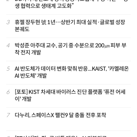
생 협력으로 생태계 고도화”
3
휴젤 장두현 號 1년…상반기 최대 실적·글로벌 성장
본궤도
4
박성준 아주대 교수, 공기 중 수분으로 200㎛ 피부 부
착 전지 개발
5
AI 반도체가 데이터 변화 맞춰 반응...KAIST, '카멜레온
AI 반도체' 개발
6
[포토] KIST 차세대 바이러스 진단 플랫폼 '퓨전 어세
이' 개발
7
다누리, 스페이스X 팰컨9 달 충돌 전후 포착