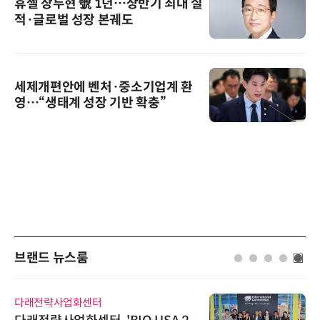
휴젤 장두현 號 1년…상반기 최대 실
적·글로벌 성장 본궤도
세제개편안에 벤처·중소기업계 환
영…“생태계 성장 기반 확충”
브랜드 뉴스룸
센터
비쉐이