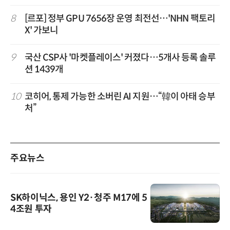
8
[르포] 정부 GPU 7656장 운영 최전선…'NHN 팩토리
X' 가보니
9
국산 CSP사 '마켓플레이스' 커졌다…5개사 등록 솔루
션 1439개
10
코히어, 통제 가능한 소버린 AI 지원…“韓이 아태 승부
처”
주요뉴스
SK하이닉스, 용인 Y2·청주 M17에 5
4조원 투자