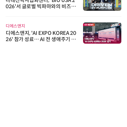
, 'BIO USA 2
비쉐이, 모든 주요
벌 빅파마와의 비즈니
원하는 TSOP153
K-바이오 해외 진출
신기 출시
AIPD
 EXPO KOREA 20
“특허분석도 AI와
… AI 전 생애주기 아
'AX' 시대 본격화
솔루션 선봬
AI IP데이터분석
로옴세미컨덕터코리
로옴, 발진 출력 
라헤르츠파 발진 