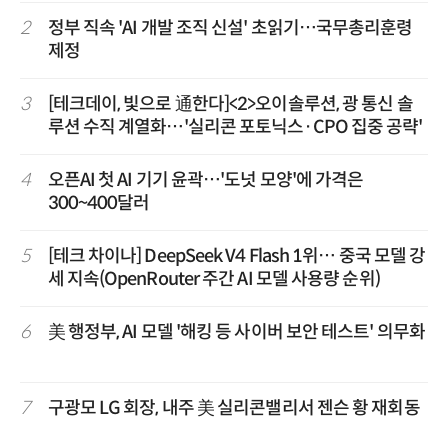
2
정부 직속 'AI 개발 조직 신설' 초읽기…국무총리훈령
제정
3
[테크데이, 빛으로 通한다]<2>오이솔루션, 광 통신 솔
루션 수직 계열화…'실리콘 포토닉스·CPO 집중 공략'
4
오픈AI 첫 AI 기기 윤곽…'도넛 모양'에 가격은
300~400달러
5
[테크 차이나] DeepSeek V4 Flash 1위… 중국 모델 강
세 지속(OpenRouter 주간 AI 모델 사용량 순위)
6
美 행정부, AI 모델 '해킹 등 사이버 보안 테스트' 의무화
7
구광모 LG 회장, 내주 美 실리콘밸리서 젠슨 황 재회동