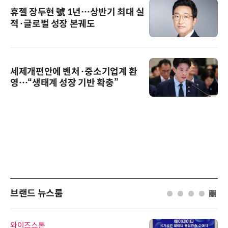
휴젤 장두현 號 1년…상반기 최대 실
적·글로벌 성장 본궤도
세제개편안에 벤처·중소기업계 환
영…“생태계 성장 기반 확충”
브랜드 뉴스룸
와이즈스톤