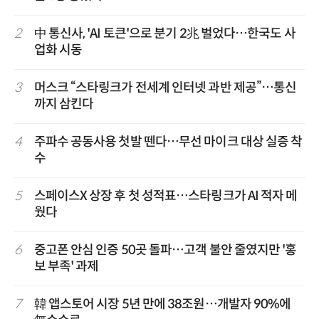
2
中 통신사, 'AI 토큰'으로 분기 2兆 벌었다…한국도 사
업화 시동
3
머스크 “스타링크가 전세계 인터넷 과반 제공”…통신
까지 삼킨다
4
주파수 공동사용 첫발 뗀다…무선 마이크 대상 실증 착
수
5
스페이스X 상장 후 첫 성적표…스타링크가 AI 적자 메
웠다
6
중고폰 안심 인증 50곳 돌파…고객 불안 줄였지만 '홍
보 부족' 과제
7
韓 앱스토어 시장 5년 만에 38조원…개발자 90%에