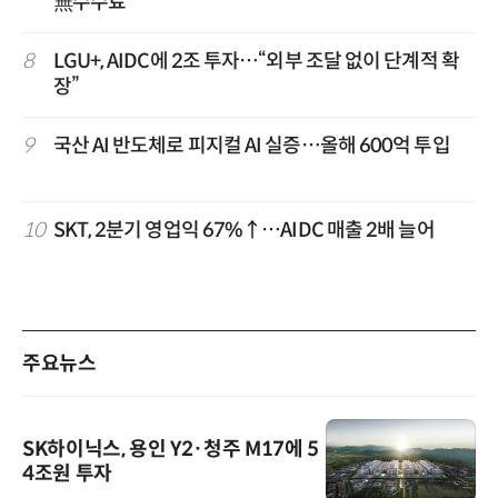
無수수료
8
LGU+, AIDC에 2조 투자…“외부 조달 없이 단계적 확
장”
9
국산 AI 반도체로 피지컬 AI 실증…올해 600억 투입
10
SKT, 2분기 영업익 67%↑…AIDC 매출 2배 늘어
주요뉴스
SK하이닉스, 용인 Y2·청주 M17에 5
4조원 투자