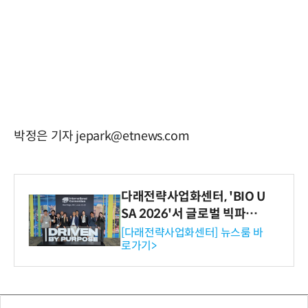
박정은 기자 jepark@etnews.com
다래전략사업화센터, 'BIO U
SA 2026'서 글로벌 빅파마
와의 비즈니스 미팅 지원…K
[다래전략사업화센터] 뉴스룸 바
로가기>
-바이오 해외 진출 교두보 확
보