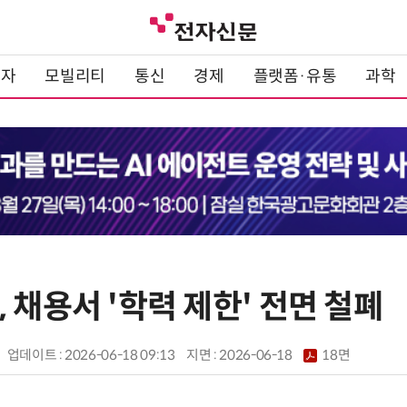
전자
모빌리티
통신
경제
플랫폼·유통
과학
 채용서 '학력 제한' 전면 철폐
업데이트 : 2026-06-18 09:13
지면 :
2026-06-18
18면