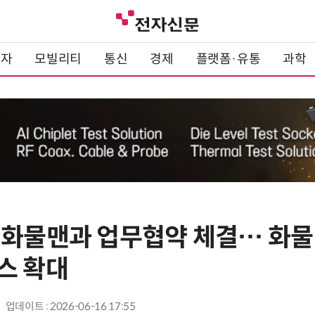
전자
모빌리티
통신
경제
플랫폼·유통
과학
 화물맨과 업무협약 체결… 화물
스 확대
업데이트 : 2026-06-16 17:55