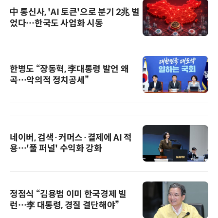
中 통신사, 'AI 토큰'으로 분기 2兆 벌
었다…한국도 사업화 시동
한병도 “장동혁, 李대통령 발언 왜
곡…악의적 정치공세”
네이버, 검색·커머스·결제에 AI 적
용…'풀 퍼널' 수익화 강화
정점식 “김용범 이미 한국경제 빌
런…李 대통령, 경질 결단해야”