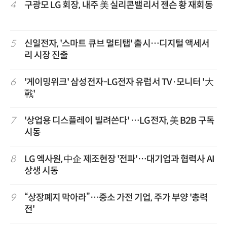
4
구광모 LG 회장, 내주 美 실리콘밸리서 젠슨 황 재회동
5
신일전자, '스마트 큐브 멀티탭' 출시…디지털 액세서
리 시장 진출
6
'게이밍위크' 삼성전자-LG전자 유럽서 TV·모니터 '大
戰'
7
'상업용 디스플레이 빌려쓴다' …LG전자, 美 B2B 구독
시동
8
LG 엑사원, 中企 제조현장 '전파'…대기업과 협력사 AI
상생 시동
9
“상장폐지 막아라”…중소 가전 기업, 주가 부양 '총력
전'