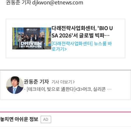
권동준 기자 djkwon@etnews.com
다래전략사업화센터, 'BIO U
SA 2026'서 글로벌 빅파마
와의 비즈니스 미팅 지원…K
[다래전략사업화센터] 뉴스룸 바
로가기>
-바이오 해외 진출 교두보 확
보
권동준 기자
기사 더보기
[테크데이, 빛으로 通한다]<3>머크, 실리콘 포토닉스 공략 개시…'신성장 동력 확보'
놓치면 아쉬운 정보
AD