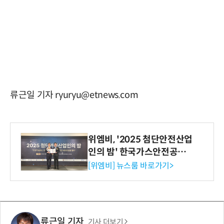
류근일 기자 ryuryu@etnews.com
위엠비, '2025 첨단안전산업
인의 밤' 한국가스안전공사
사장상 수상
[위엠비] 뉴스룸 바로가기>
류근일 기자
기사 더보기