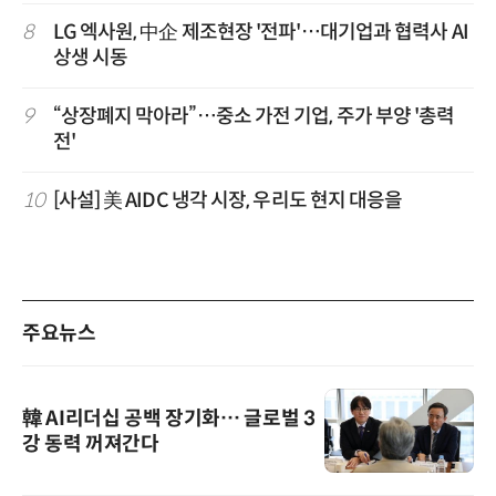
8
LG 엑사원, 中企 제조현장 '전파'…대기업과 협력사 AI
상생 시동
9
“상장폐지 막아라”…중소 가전 기업, 주가 부양 '총력
전'
10
[사설] 美 AIDC 냉각 시장, 우리도 현지 대응을
주요뉴스
韓 AI리더십 공백 장기화… 글로벌 3
강 동력 꺼져간다