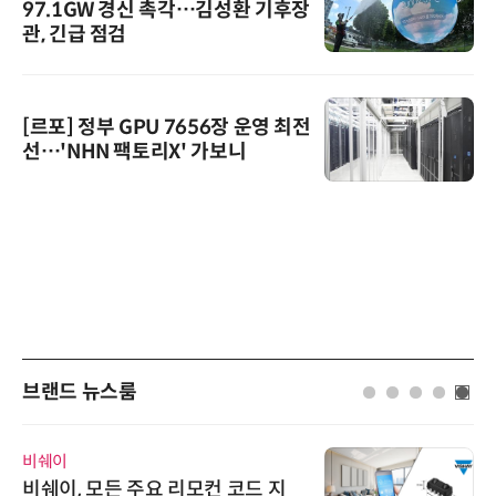
97.1GW 경신 촉각…김성환 기후장
관, 긴급 점검
[르포] 정부 GPU 7656장 운영 최전
선…'NHN 팩토리X' 가보니
브랜드 뉴스룸
비쉐이
비쉐이, 모든 주요 리모컨 코드 지