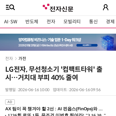
AI·SW
반도체
전자
모빌리티
통신
경제
전자
가전
LG전자, 무선청소기 '컴팩트타워' 출
시…거치대 부피 40% 줄여
발행일 : 2026-06-16 10:00
업데이트 : 2026-06-16 09:56
AX 팀이 꼭 챙겨야 할 2선 : AI 핀옵스(FinOps)와 토큰 거버넌스 (8/21 잠실역)