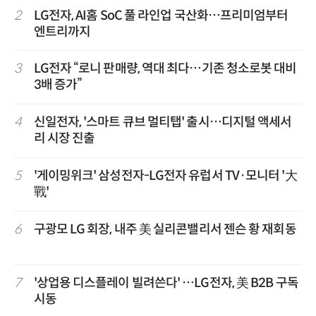
2
LG전자, AI홈 SoC 풀 라인업 국산화…프리미엄부터
엔트리까지
3
LG전자 “로니 판매량, 역대 최다…기존 청소로봇 대비
3배 증가”
4
신일전자, '스마트 큐브 멀티탭' 출시…디지털 액세서
리 시장 진출
5
'게이밍위크' 삼성전자-LG전자 유럽서 TV·모니터 '大
戰'
6
구광모 LG 회장, 내주 美 실리콘밸리서 젠슨 황 재회동
7
'상업용 디스플레이 빌려쓴다' …LG전자, 美 B2B 구독
시동