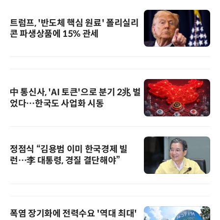
트럼프, '반도체 핵심 원료' 폴리실리
콘 파생상품에 15% 관세
中 통신사, 'AI 토큰'으로 분기 2兆 벌
었다…한국도 사업화 시동
정점식 “김용범 이미 한국경제 빌
런…李 대통령, 경질 결단해야”
폭염 장기화에 전력수요 '역대 최대'