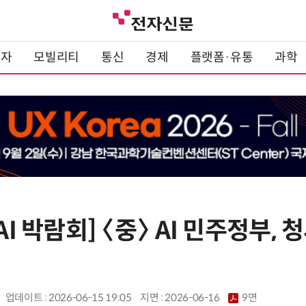
전자
모빌리티
통신
경제
플랫폼·유통
과학
AI 박람회] 〈중〉 AI 민주정부,
업데이트 : 2026-06-15 19:05
지면 :
2026-06-16
9면