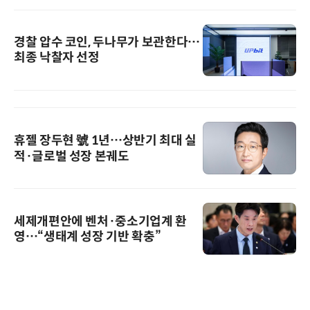
경찰 압수 코인, 두나무가 보관한다…
최종 낙찰자 선정
휴젤 장두현 號 1년…상반기 최대 실
적·글로벌 성장 본궤도
세제개편안에 벤처·중소기업계 환
영…“생태계 성장 기반 확충”