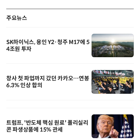
주요뉴스
SK하이닉스, 용인 Y2·청주 M17에 5
4조원 투자
창사 첫 파업까지 갔던 카카오…연봉
6.3% 인상 합의
트럼프, '반도체 핵심 원료' 폴리실리
콘 파생상품에 15% 관세