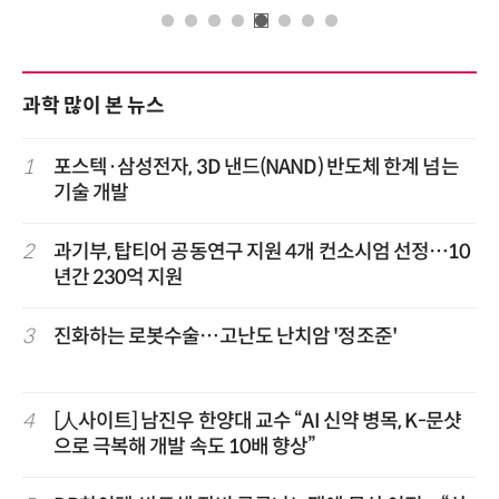
과학 많이 본 뉴스
1
포스텍·삼성전자, 3D 낸드(NAND) 반도체 한계 넘는
기술 개발
2
과기부, 탑티어 공동연구 지원 4개 컨소시엄 선정…10
년간 230억 지원
3
진화하는 로봇수술…고난도 난치암 '정조준'
4
[人사이트] 남진우 한양대 교수 “AI 신약 병목, K-문샷
으로 극복해 개발 속도 10배 향상”