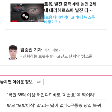
로옴, 발진 출력 4배 높인 2세
대 테라헤르츠파 발진 디바이
스 개발
[로옴세미컨덕터코리아] 뉴스룸
바로가기>
임중권 기자
기사 더보기
진화하는 로봇수술…고난도 난치암 '정조준'
놓치면 아쉬운 정보
AD