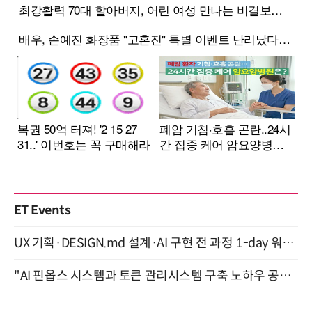
ET Events
UX 기획·DESIGN.md 설계·AI 구현 전 과정 1-day 워크숍 with Claude Code·Codex 9월 15일 개최
"AI 핀옵스 시스템과 토큰 관리시스템 구축 노하우 공개" 잠실 한국광고문화회관 2층 대회의실 (8/21)