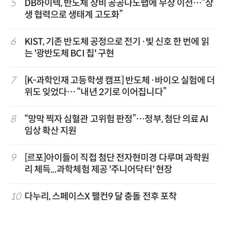
5
DB하이텍, 반도체 장비 공공나노팹에 무상 이전…“상
생 협력으로 생태계 고도화”
6
KIST, 기존 반도체 공정으로 전기·빛 신호 한 번에 읽
는 '광반도체 BCI 칩' 구현
7
[K-과학인재 고등학생 캠프] 반도체·바이오 실험에 더
위도 잊었다… “내년 2기로 이어집니다”
8
“망막 찍자 심혈관 고위험 판정”…정부, 첨단 의료 AI
임상 확산 지원
9
[르포]아이들이 직접 첨단 전자현미경 다루며 과학원
리 체득...과학체험 제공 '주니어닥터' 현장
10
다누리, 스페이스X 팰컨9 달 충돌 전후 포착