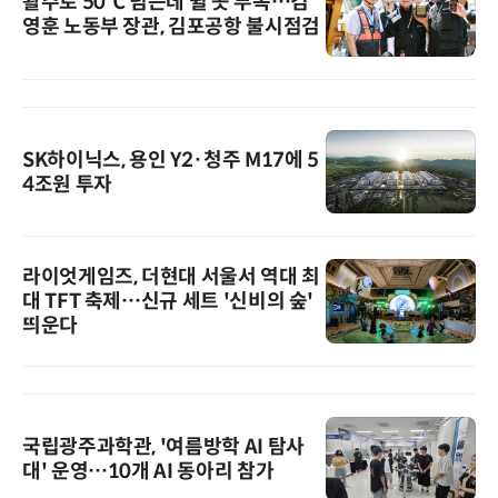
활주로 50℃ 넘는데 쉴 곳 부족…김
영훈 노동부 장관, 김포공항 불시점검
SK하이닉스, 용인 Y2·청주 M17에 5
4조원 투자
라이엇게임즈, 더현대 서울서 역대 최
대 TFT 축제…신규 세트 '신비의 숲'
띄운다
국립광주과학관, '여름방학 AI 탐사
대' 운영…10개 AI 동아리 참가