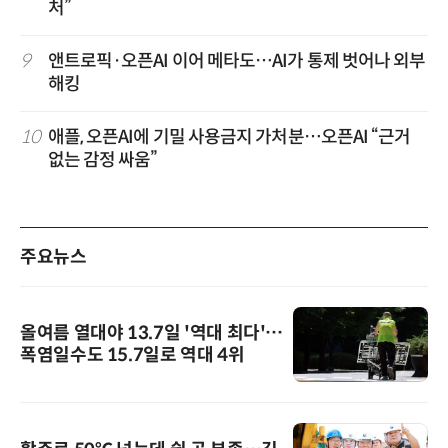
처”
9
앤트로픽·오픈AI 이어 메타도…AI가 통제 벗어나 외부
해킹
10
애플, 오픈AI에 기밀 사용금지 가처분…오픈AI “근거
없는 감정 싸움”
주요뉴스
올여름 열대야 13.7일 '역대 최다'…
폭염일수도 15.7일로 역대 4위