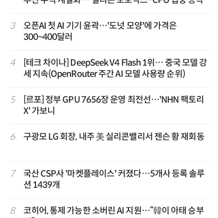
3
오픈AI 첫 AI 기기 윤곽…'도넛 모양'에 가격은
300~400달러
4
[테크 차이나] DeepSeek V4 Flash 1위… 중국 모델 강
세 지속(OpenRouter 주간 AI 모델 사용량 순위)
5
[르포] 정부 GPU 7656장 운영 최전선…'NHN 팩토리
X' 가보니
6
구광모 LG 회장, 내주 美 실리콘밸리서 젠슨 황 재회동
7
국산 CSP사 '마켓플레이스' 커졌다…5개사 등록 솔루
션 1439개
8
코히어, 통제 가능한 소버린 AI 지원…“韓이 아태 승부