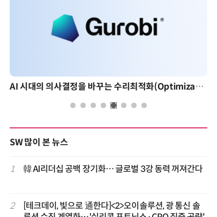
AI 시대의 의사결정을 바꾸는 수리최적화(Optimization): 실제 산업 적용 사례와 활용 전략
SW 많이 본 뉴스
1
韓 AI리더십 공백 장기화… 글로벌 3강 동력 꺼져간다
2
[테크데이, 빛으로 通한다]<2>오이솔루션, 광 통신 솔
루션 수직 계열화…'실리콘 포토닉스·CPO 집중 공략'