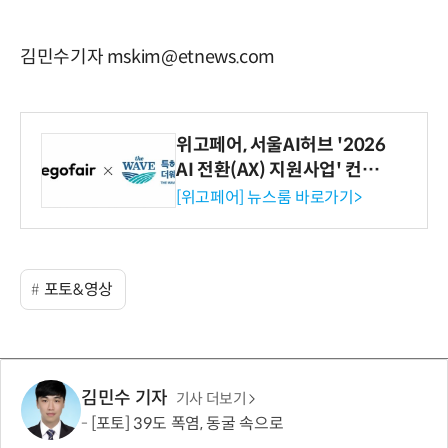
김민수기자 mskim@etnews.com
위고페어, 서울AI허브 '2026
AI 전환(AX) 지원사업' 컨소
시엄 선정
[위고페어] 뉴스룸 바로가기>
포토&영상
김민수 기자
기사 더보기
[포토] 39도 폭염, 동굴 속으로