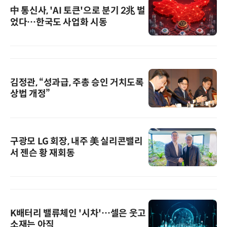
中 통신사, 'AI 토큰'으로 분기 2兆 벌
었다…한국도 사업화 시동
김정관, “성과급, 주총 승인 거치도록
상법 개정”
구광모 LG 회장, 내주 美 실리콘밸리
서 젠슨 황 재회동
K배터리 밸류체인 '시차'…셀은 웃고
소재는 아직