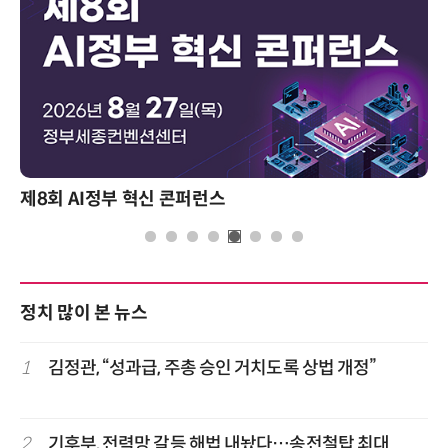
제8회 AI정부 혁신 콘퍼런스
정치 많이 본 뉴스
1
김정관, “성과급, 주총 승인 거치도록 상법 개정”
2
기후부, 전력망 갈등 해법 내놨다…송전철탑 최대