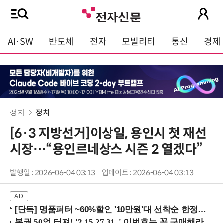
AI·SW
반도체
전자
모빌리티
통신
경제
정치
정치
[6·3 지방선거]이상일, 용인시 첫 재선
시장…“용인르네상스 시즌 2 열겠다”
발행일 : 2026-06-04 03:13
업데이트 : 2026-06-04 03:13
[단독] 명품퍼터 ~60%할인 '10만원'대 선착순 한정판매!