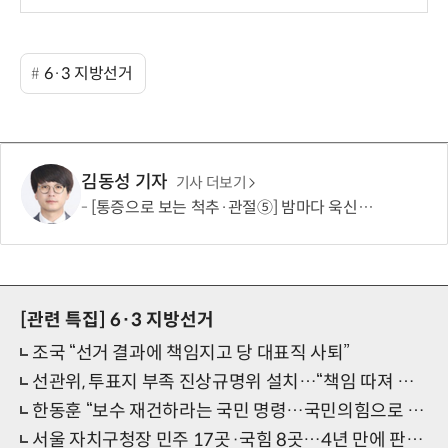
6·3 지방선거
김동성 기자
기사 더보기
[통증으로 보는 척추·관절⑤] 밤마다 욱신대는 어깨…오십견일까 힘줄 파열일까
[관련 특집]
6·3 지방선거
조국 “선거 결과에 책임지고 당 대표직 사퇴”
선관위, 투표지 부족 진상규명위 설치…“책임 따져 결과 밝히겠다”
한동훈 “보수 재건하라는 국민 명령…국민의힘으로 돌아갈 것”
서울 자치구청장 민주 17곳·국힘 8곳…4년 만에 판세 정반대로