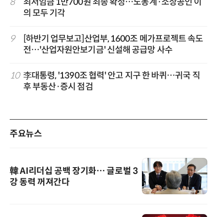
8
최저임금 1만700원 최종 확정…노동계·소상공인 이
의 모두 기각
9
[하반기 업무보고]산업부, 1600조 메가프로젝트 속도
전…'산업자원안보기금' 신설해 공급망 사수
10
李대통령, '1390조 협력' 안고 지구 한 바퀴…귀국 직
후 부동산·증시 점검
주요뉴스
韓 AI리더십 공백 장기화… 글로벌 3
강 동력 꺼져간다