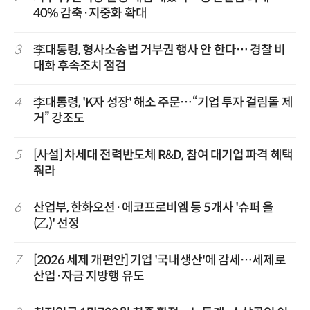
40% 감축·지중화 확대
3
李대통령, 형사소송법 거부권 행사 안 한다… 경찰 비
대화 후속조치 점검
4
李대통령, 'K자 성장' 해소 주문…“기업 투자 걸림돌 제
거” 강조도
5
[사설] 차세대 전력반도체 R&D, 참여 대기업 파격 혜택
줘라
6
산업부, 한화오션·에코프로비엠 등 5개사 '슈퍼 을
(乙)' 선정
7
[2026 세제 개편안] 기업 '국내생산'에 감세…세제로
산업·자금 지방행 유도