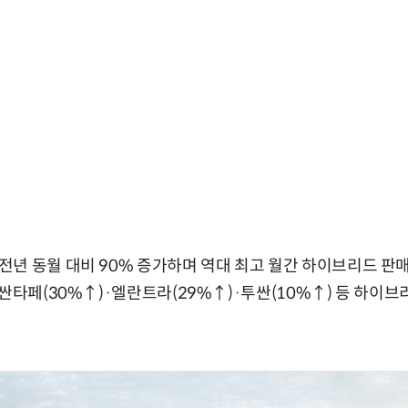
년 동월 대비 90% 증가하며 역대 최고 월간 하이브리드 판매
·싼타페(30%↑)·엘란트라(29%↑)·투싼(10%↑) 등 하이