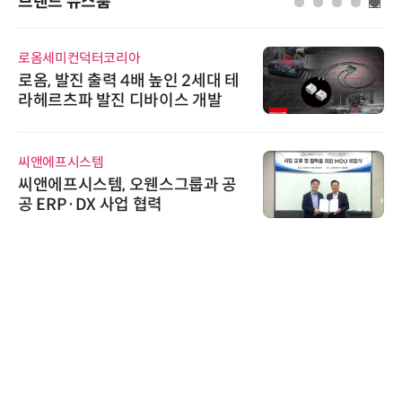
브랜드 뉴스룸
로옴세미컨덕터코리아
로옴, 발진 출력 4배 높인 2세대 테
라헤르츠파 발진 디바이스 개발
씨앤에프시스템
씨앤에프시스템, 오웬스그룹과 공
공 ERP·DX 사업 협력