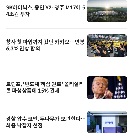
SK하이닉스, 용인 Y2·청주 M17에 5
4조원 투자
창사 첫 파업까지 갔던 카카오…연봉
6.3% 인상 합의
트럼프, '반도체 핵심 원료' 폴리실리
콘 파생상품에 15% 관세
경찰 압수 코인, 두나무가 보관한다…
최종 낙찰자 선정