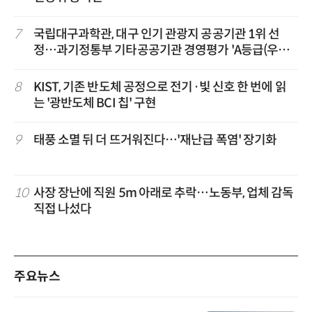
7
국립대구과학관, 대구 인기 관광지 공공기관 1위 선
정…과기정통부 기타공공기관 경영평가 'A등급(우수)'
겹경사
8
KIST, 기존 반도체 공정으로 전기·빛 신호 한 번에 읽
는 '광반도체 BCI 칩' 구현
9
태풍 소멸 뒤 더 뜨거워진다…'재난급 폭염' 장기화
10
사장 장난에 직원 5m 아래로 추락…노동부, 업체 감독
직접 나섰다
주요뉴스