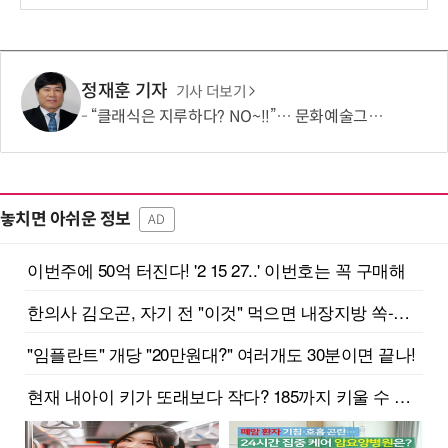
정재훈 기자
기사 더보기
“클래식은 지루하다? NO~!!”… 문화예술그룹 더같음, 관객 소통형 '춤추는 오케스트라' 런칭 쇼케이스 개최
놓치면 아쉬운 정보
AD