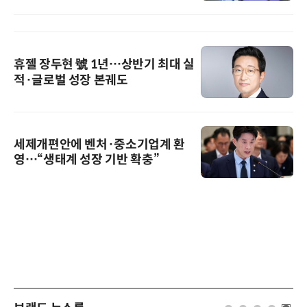
휴젤 장두현 號 1년…상반기 최대 실
적·글로벌 성장 본궤도
세제개편안에 벤처·중소기업계 환
영…“생태계 성장 기반 확충”