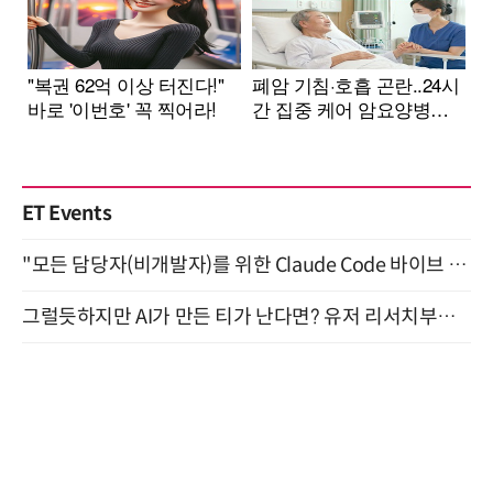
ET Events
"모든 담당자(비개발자)를 위한 Claude Code 바이브 코딩 2-day 부트캠프" 9월 16~17일 개최
그럴듯하지만 AI가 만든 티가 난다면? 유저 리서치부터 배포까지! (9/15)