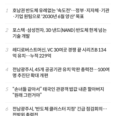
1
호남권 반도체 유례없는 '속도전'…정부·지자체·기관
·기업 원팀으로 '2030년 6월 양산' 목표
2
포스텍·삼성전자, 3D 낸드(NAND) 반도체 한계 넘는
기술 개발
3
레디로버스트머신, VC 30여곳 경쟁 끝 시리즈B 134
억 유치…누적 229억
4
전남광주시, 45개 공공기관 유치 막판 총력전…100여
명 추진단 확대 개편
5
“손녀들 같아서” 태국인 관광객 밥값 내준 할아버지
“원래 그런거야”
6
전남광주시, '반도체 클러스터 지정' 긴급 점검회의…
전방위 총력전