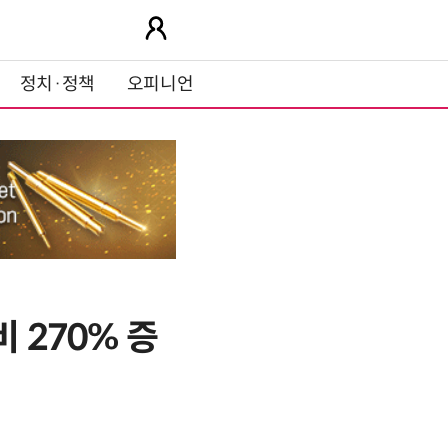
정치·정책
오피니언
 270% 증