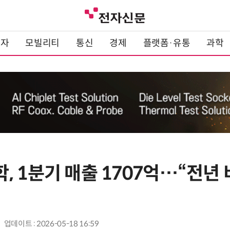
전자
모빌리티
통신
경제
플랫폼·유통
과학
 1분기 매출 1707억…“전년 비
업데이트 : 2026-05-18 16:59