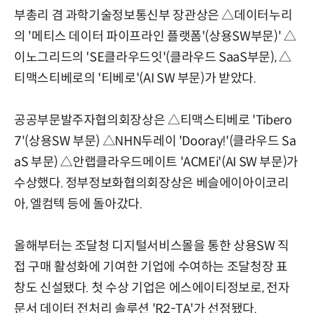
부총리 겸 과학기술정보통신부 장관상은 △데이터누리
의 '메티스 데이터 파이프라인 플랫폼'(상용SW부문)' △
이노그리드의 'SE클라우드잇'(클라우드 SaaS부문), △
티맥스티베로의 '티베로'(AI SW 부문)가 받았다.
공공부문발주자협의회장상은 △티맥스티베로 'Tibero
7'(상용SW 부문) △NHN두레이 'Dooray!'(클라우드 Sa
aS 부문) △안랩클라우드메이트 'ACMEi'(AI SW 부문)가
수상했다. 정부정보화협의회장상은 베슬에이아이코리
아, 엘컴텍 등에 돌아갔다.
올해부터는 조달청 디지털서비스몰을 통한 상용SW 직
접 구매 활성화에 기여한 기업에 수여하는 조달청장 표
창도 신설됐다. 첫 수상 기업은 에스에이티정보로, 전자
문서 데이터 전처리 솔루션 'R2-TA'가 선정됐다.