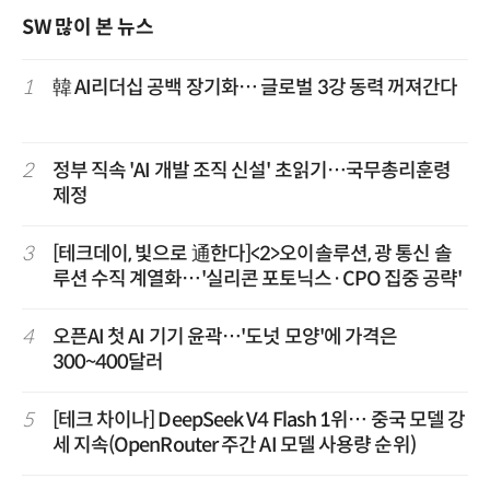
SW 많이 본 뉴스
1
韓 AI리더십 공백 장기화… 글로벌 3강 동력 꺼져간다
2
정부 직속 'AI 개발 조직 신설' 초읽기…국무총리훈령
제정
3
[테크데이, 빛으로 通한다]<2>오이솔루션, 광 통신 솔
루션 수직 계열화…'실리콘 포토닉스·CPO 집중 공략'
4
오픈AI 첫 AI 기기 윤곽…'도넛 모양'에 가격은
300~400달러
5
[테크 차이나] DeepSeek V4 Flash 1위… 중국 모델 강
세 지속(OpenRouter 주간 AI 모델 사용량 순위)