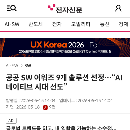
AI·SW
반도체
전자
모빌리티
통신
경제
AI·SW
SW
공공 SW 어워즈 9개 솔루션 선정…“AI
네이티브 시대 선도”
발행일 : 2026-05-15 14:04
업데이트 : 2026-05-15 14:04
지면 :
2026-05-18
9면
글로벌 트렌드를 읽고, 내 역할을 가늠하는 소수정예 실습 워크숍 (8/28 신논현역)