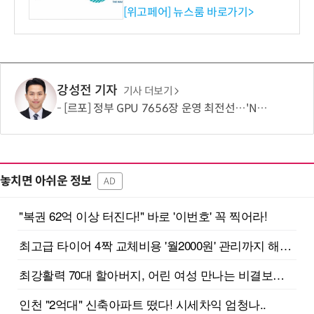
시엄 선정
[위고페어] 뉴스룸 바로가기>
강성전 기자
기사 더보기
[르포] 정부 GPU 7656장 운영 최전선…'NHN 팩토리X' 가보니
놓치면 아쉬운 정보
AD