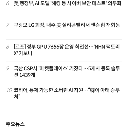
6
美 행정부, AI 모델 '해킹 등 사이버 보안 테스트' 의무화
7
구광모 LG 회장, 내주 美 실리콘밸리서 젠슨 황 재회동
8
[르포] 정부 GPU 7656장 운영 최전선…'NHN 팩토리
X' 가보니
9
국산 CSP사 '마켓플레이스' 커졌다…5개사 등록 솔루
션 1439개
10
코히어, 통제 가능한 소버린 AI 지원…“韓이 아태 승부
처”
주요뉴스