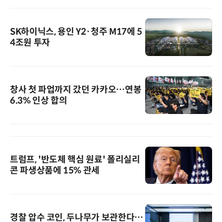
SK하이닉스, 용인 Y2·청주 M17에 5
4조원 투자
창사 첫 파업까지 갔던 카카오…연봉
6.3% 인상 합의
트럼프, '반도체 핵심 원료' 폴리실리
콘 파생상품에 15% 관세
경찰 압수 코인, 두나무가 보관한다…