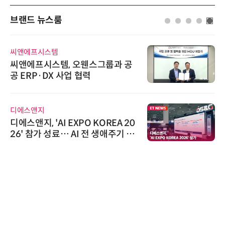
브랜드 뉴스룸
씨앤에프시스템
씨앤에프시스템, 오웬스그룹과 공
공 ERP·DX 사업 협력
디에스앤지
디에스앤지, 'AI EXPO KOREA 20
26' 참가 성료… AI 전 생애주기 아
우르는 통합 솔루션 선봬