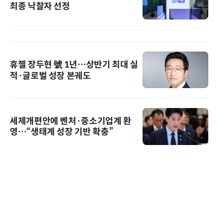
최종 낙찰자 선정
휴젤 장두현 號 1년…상반기 최대 실
적·글로벌 성장 본궤도
세제개편안에 벤처·중소기업계 환
영…“생태계 성장 기반 확충”