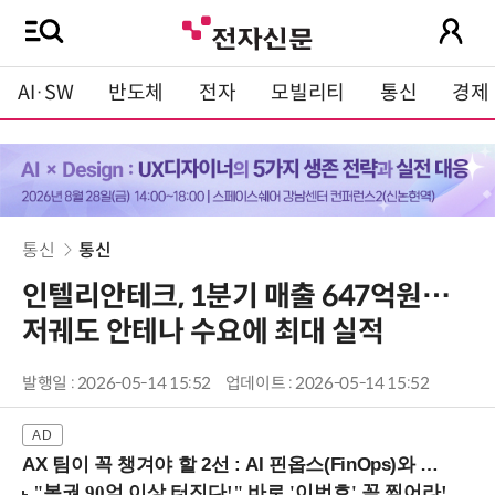
AI·SW
반도체
전자
모빌리티
통신
경제
통신
통신
인텔리안테크, 1분기 매출 647억원…
저궤도 안테나 수요에 최대 실적
발행일 : 2026-05-14 15:52
업데이트 : 2026-05-14 15:52
AX 팀이 꼭 챙겨야 할 2선 : AI 핀옵스(FinOps)와 토큰 거버넌스 (8/21 잠실역)