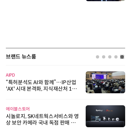
브랜드 뉴스룸
AIPD
“특허분석도 AI와 함께”…IP산업
'AX' 시대 본격화, 지식재산처 1호
AI IP데이터분석사 탄생
에이블스토어
시놀로지, SK네트웍스서비스와 영
상 보안 카메라 국내 독점 판매 파
트너십 체결