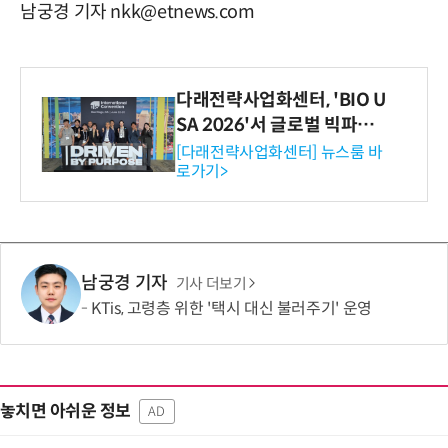
남궁경 기자 nkk@etnews.com
다래전략사업화센터, 'BIO U
SA 2026'서 글로벌 빅파마
와의 비즈니스 미팅 지원…K
[다래전략사업화센터] 뉴스룸 바
로가기>
-바이오 해외 진출 교두보 확
보
남궁경 기자
기사 더보기
KTis, 고령층 위한 '택시 대신 불러주기' 운영
놓치면 아쉬운 정보
AD