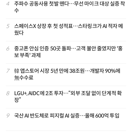
4
주파수 공동사용 첫발 뗀다…무선 마이크 대상 실증 착
수
5
스페이스X 상장 후 첫 성적표…스타링크가 AI 적자 메
웠다
6
중고폰 안심 인증 50곳 돌파…고객 불안 줄였지만 '홍
보 부족' 과제
7
韓 앱스토어 시장 5년 만에 38조원…개발자 90%에
無수수료
8
LGU+, AIDC에 2조 투자…“외부 조달 없이 단계적 확
장”
9
국산 AI 반도체로 피지컬 AI 실증…올해 600억 투입