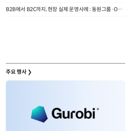
B2B에서 B2C까지, 현장 실제 운영사례 : 동원그룹·OCI·다이닝브랜즈그룹·당근 (8/27)
주요 행사
❯