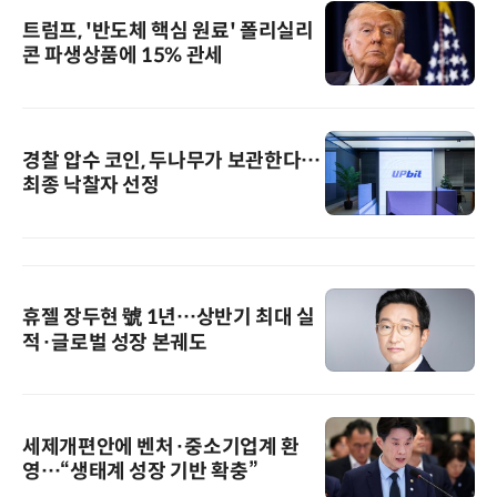
트럼프, '반도체 핵심 원료' 폴리실리
콘 파생상품에 15% 관세
경찰 압수 코인, 두나무가 보관한다…
최종 낙찰자 선정
휴젤 장두현 號 1년…상반기 최대 실
적·글로벌 성장 본궤도
세제개편안에 벤처·중소기업계 환
영…“생태계 성장 기반 확충”