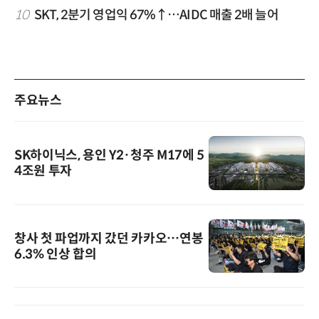
10
SKT, 2분기 영업익 67%↑…AIDC 매출 2배 늘어
주요뉴스
SK하이닉스, 용인 Y2·청주 M17에 5
4조원 투자
창사 첫 파업까지 갔던 카카오…연봉
6.3% 인상 합의