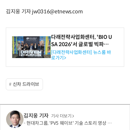
김지웅 기자 jw0316@etnews.com
다래전략사업화센터, 'BIO U
SA 2026'서 글로벌 빅파마
와의 비즈니스 미팅 지원…K
[다래전략사업화센터] 뉴스룸 바
로가기>
-바이오 해외 진출 교두보 확
보
신차 드라이브
김지웅 기자
기사 더보기
현대차그룹, 'PV5 웨이브' 기술 스토리 영상 조회수 1000만뷰 돌파