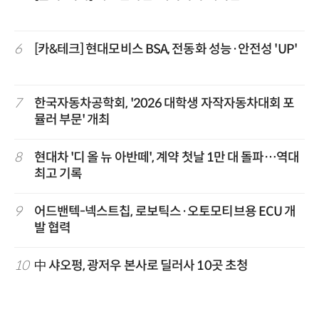
6
[카&테크] 현대모비스 BSA, 전동화 성능·안전성 'UP'
7
한국자동차공학회, '2026 대학생 자작자동차대회 포
뮬러 부문' 개최
8
현대차 '디 올 뉴 아반떼', 계약 첫날 1만 대 돌파…역대
최고 기록
9
어드밴텍-넥스트칩, 로보틱스·오토모티브용 ECU 개
발 협력
10
中 샤오펑, 광저우 본사로 딜러사 10곳 초청