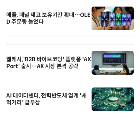
애플, 패널 재고 보유기간 확대…OLE
D 주문량 늘었다
웹케시,'B2B 바이브코딩' 플랫폼 'AX
Port' 출시…AX 시장 본격 공략
AI 데이터센터, 전력반도체 업계 '새
먹거리' 급부상