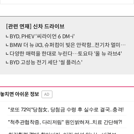
[관련 연재]
신차 드라이브
BYD, PHEV '씨라이언 6 DM-i'
BMW 더 뉴 iX3, 슈퍼컴이 빚은 안락함...전기차 멀미는 없다
다양한 매력을 한대로 누린다…토요타 '올 뉴 라브4'
BYD 고성능 전기 세단 '씰 플러스'
놓치면 아쉬운 정보
AD