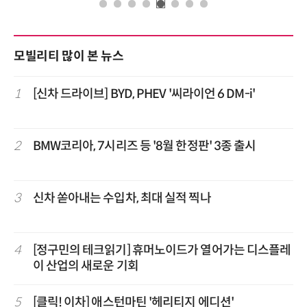
모빌리티 많이 본 뉴스
1
[신차 드라이브] BYD, PHEV '씨라이언 6 DM-i'
2
BMW코리아, 7시리즈 등 '8월 한정판' 3종 출시
3
신차 쏟아내는 수입차, 최대 실적 찍나
4
[정구민의 테크읽기] 휴머노이드가 열어가는 디스플레
이 산업의 새로운 기회
5
[클릭! 이차] 애스턴마틴 '헤리티지 에디션'