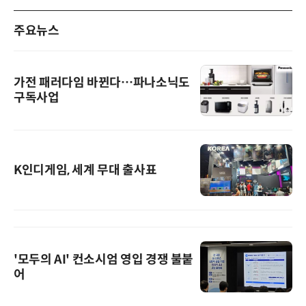
주요뉴스
가전 패러다임 바뀐다…파나소닉도
구독사업
K인디게임, 세계 무대 출사표
'모두의 AI' 컨소시엄 영입 경쟁 불붙
어