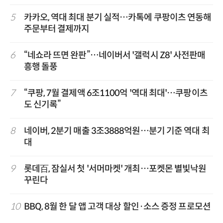
5
카카오, 역대 최대 분기 실적…카톡에 쿠팡이츠 연동해
주문부터 결제까지
6
“네쇼라 뜨면 완판”…네이버서 '갤럭시 Z8' 사전판매
흥행 돌풍
7
“쿠팡, 7월 결제액 6조1100억 '역대 최대'…쿠팡이츠
도 신기록”
8
네이버, 2분기 매출 3조3888억원…분기 기준 역대 최
대
9
롯데百, 잠실서 첫 '서머마켓' 개최…포켓몬 별빛낙원
꾸린다
10
BBQ, 8월 한 달 앱 고객 대상 할인·소스 증정 프로모션