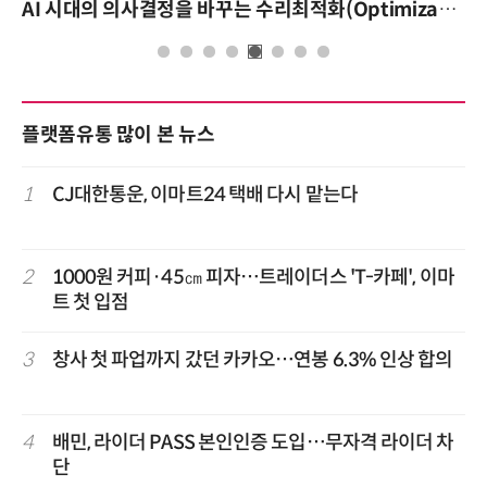
AI 시대의 의사결정을 바꾸는 수리최적화(Optimization): 실제 산업 적용 사례와 활용 전략
플랫폼유통 많이 본 뉴스
1
CJ대한통운, 이마트24 택배 다시 맡는다
2
1000원 커피·45㎝ 피자…트레이더스 'T-카페', 이마
트 첫 입점
3
창사 첫 파업까지 갔던 카카오…연봉 6.3% 인상 합의
4
배민, 라이더 PASS 본인인증 도입…무자격 라이더 차
단