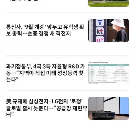
통신사, '9월 개강' 앞두고 유학생 확
보 총력…순증 경쟁 새 격전지
과기정통부, 4극 3특 자율형 R&D 가
동…“지역이 직접 미래 성장동력 찾
는다”
美 규제에 삼성전자·LG전자 '로청'
글로벌 출시 늦춘다…“공급망 재편부
터”