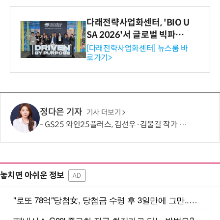
다래전략사업화센터, 'BIO U
SA 2026'서 글로벌 빅파마
와의 비즈니스 미팅 지원…K
[다래전략사업화센터] 뉴스룸 바
로가기>
-바이오 해외 진출 교두보 확
보
정다은 기자
기사 더보기
GS25 와인25플러스, 김선우·김물길 작가 협업 아트라벨 와인 2종 출시
놓치면 아쉬운 정보
AD