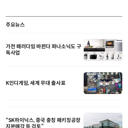
주요뉴스
가전 패러다임 바뀐다 파나소닉도 구
독사업
K인디게임, 세계 무대 출사표
“SK하이닉스, 중국 충칭 패키징공장
지분매각 등 검토”