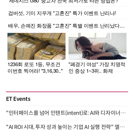
ET Events
"인터페이스를 넘어 인텐트(intent)로: AI와 디자이너가 함께 만드는 공존의 UX" 강남역 (9/2)
"AI ROI 시대, 투자 성과 높이는 기업 AI 실행 전략" 엘타워 6층 (9월 18일)