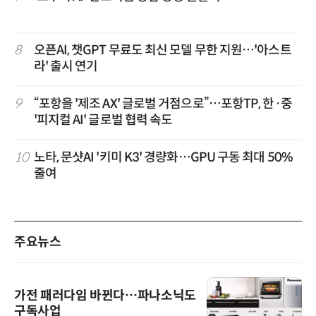
8
오픈AI, 챗GPT 무료도 최신 모델 무한 지원…'아스트
라' 출시 연기
9
“포항을 '제조 AX' 글로벌 거점으로”…포항TP, 한·중
'피지컬 AI' 글로벌 협력 속도
10
노타, 문샷AI '키미 K3' 경량화…GPU 구동 최대 50%
줄여
주요뉴스
가전 패러다임 바뀐다…파나소닉도
구독사업