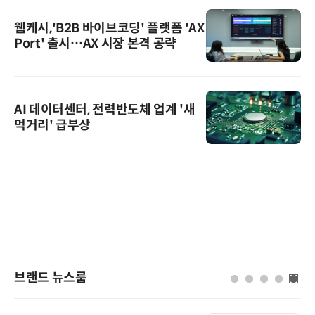
웹케시,'B2B 바이브코딩' 플랫폼 'AX
Port' 출시…AX 시장 본격 공략
AI 데이터센터, 전력반도체 업계 '새
먹거리' 급부상
브랜드 뉴스룸