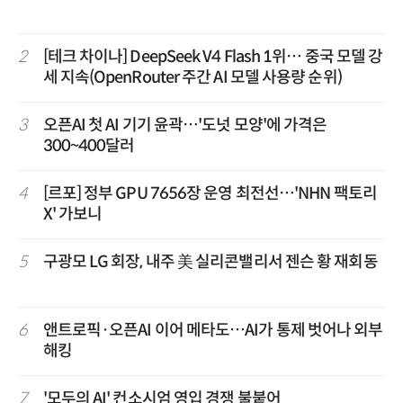
2
[테크 차이나] DeepSeek V4 Flash 1위… 중국 모델 강
세 지속(OpenRouter 주간 AI 모델 사용량 순위)
3
오픈AI 첫 AI 기기 윤곽…'도넛 모양'에 가격은
300~400달러
4
[르포] 정부 GPU 7656장 운영 최전선…'NHN 팩토리
X' 가보니
5
구광모 LG 회장, 내주 美 실리콘밸리서 젠슨 황 재회동
6
앤트로픽·오픈AI 이어 메타도…AI가 통제 벗어나 외부
해킹
7
'모두의 AI' 컨소시엄 영입 경쟁 불붙어