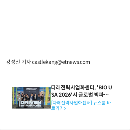
강성전 기자 castlekang@etnews.com
다래전략사업화센터, 'BIO U
SA 2026'서 글로벌 빅파마
와의 비즈니스 미팅 지원…K
[다래전략사업화센터] 뉴스룸 바
로가기>
-바이오 해외 진출 교두보 확
보