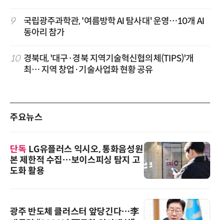
9
국립광주과학관, '여름방학 AI 탐사대' 운영…10개 AI
동아리 참가
10
경북대, '대구·경북 지역기술혁신협의체(TIPS)'개
최… 지역 창업·기술사업화 현황 공유
주요뉴스
단독
LG유플러스 익시오, 통화음성원
본 제한적 수집…보이스피싱 탐지 고
도화 활용
광주 반도체 클러스터 앞당긴다…李