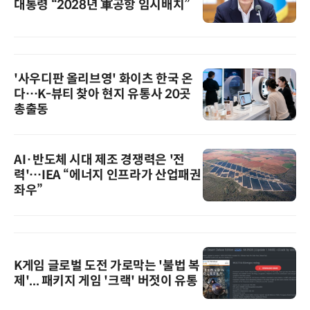
대통령 “2028년 軍공항 임시배치”
'사우디판 올리브영' 화이츠 한국 온
다…K-뷰티 찾아 현지 유통사 20곳
총출동
AI·반도체 시대 제조 경쟁력은 '전
력'…IEA “에너지 인프라가 산업패권
좌우”
K게임 글로벌 도전 가로막는 '불법 복
제'... 패키지 게임 '크랙' 버젓이 유통