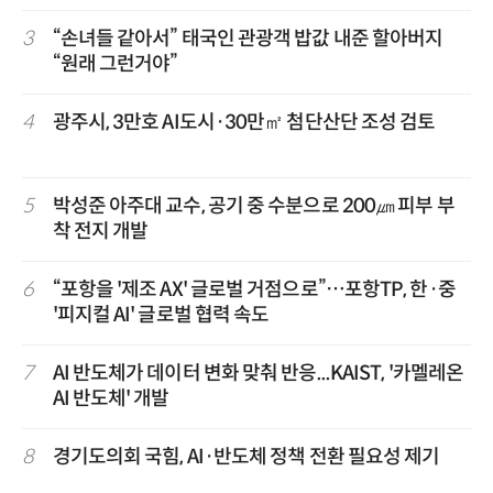
3
“손녀들 같아서” 태국인 관광객 밥값 내준 할아버지
“원래 그런거야”
4
광주시, 3만호 AI도시·30만㎡ 첨단산단 조성 검토
5
박성준 아주대 교수, 공기 중 수분으로 200㎛ 피부 부
착 전지 개발
6
“포항을 '제조 AX' 글로벌 거점으로”…포항TP, 한·중
'피지컬 AI' 글로벌 협력 속도
7
AI 반도체가 데이터 변화 맞춰 반응...KAIST, '카멜레온
AI 반도체' 개발
8
경기도의회 국힘, AI·반도체 정책 전환 필요성 제기