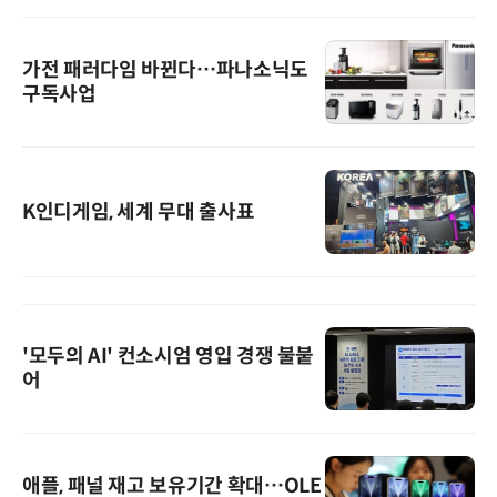
가전 패러다임 바뀐다…파나소닉도
구독사업
K인디게임, 세계 무대 출사표
'모두의 AI' 컨소시엄 영입 경쟁 불붙
어
애플, 패널 재고 보유기간 확대…OLE