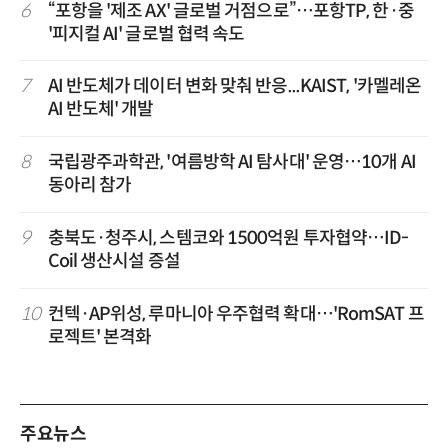
6
“포항을 '제조 AX' 글로벌 거점으로”…포항TP, 한·중
'피지컬 AI' 글로벌 협력 속도
7
AI 반도체가 데이터 변화 맞춰 반응...KAIST, '카멜레온
AI 반도체' 개발
8
국립광주과학관, '여름방학 AI 탐사대' 운영…10개 AI
동아리 참가
9
충북도·청주시, 스템코와 1500억원 투자협약…ID-
Coil 생산시설 증설
10
컨텍·AP위성, 루마니아 우주협력 확대…'RomSAT 프
로젝트' 본격화
주요뉴스