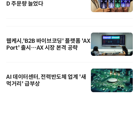
D 주문량 늘었다
웹케시,'B2B 바이브코딩' 플랫폼 'AX
Port' 출시…AX 시장 본격 공략
AI 데이터센터, 전력반도체 업계 '새
먹거리' 급부상