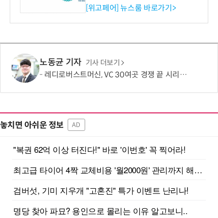
시엄 선정
[위고페어] 뉴스룸 바로가기>
노동균 기자
기사 더보기
레디로버스트머신, VC 30여곳 경쟁 끝 시리즈B 134억 유치…누적 229억
놓치면 아쉬운 정보
AD