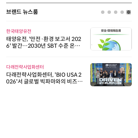
브랜드 뉴스룸
한국태양유전
태양유전, '안전·환경 보고서 202
6' 발간…2030년 SBT 수준 온실
가스 감축 추진
다래전략사업화센터
다래전략사업화센터, 'BIO USA 2
026'서 글로벌 빅파마와의 비즈니
스 미팅 지원…K-바이오 해외 진출
교두보 확보