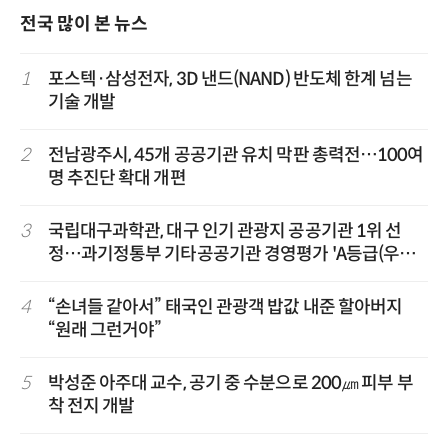
전국 많이 본 뉴스
1
포스텍·삼성전자, 3D 낸드(NAND) 반도체 한계 넘는
기술 개발
2
전남광주시, 45개 공공기관 유치 막판 총력전…100여
명 추진단 확대 개편
3
국립대구과학관, 대구 인기 관광지 공공기관 1위 선
정…과기정통부 기타공공기관 경영평가 'A등급(우수)'
겹경사
4
“손녀들 같아서” 태국인 관광객 밥값 내준 할아버지
“원래 그런거야”
5
박성준 아주대 교수, 공기 중 수분으로 200㎛ 피부 부
착 전지 개발