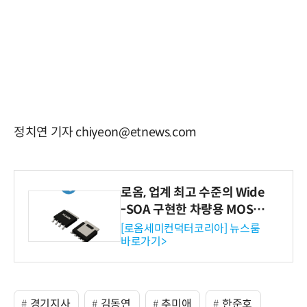
정치연 기자 chiyeon@etnews.com
로옴, 업계 최고 수준의 Wide
-SOA 구현한 차량용 MOSF
ET 개발
[로옴세미컨덕터코리아] 뉴스룸
바로가기>
경기지사
김동연
추미애
한준호