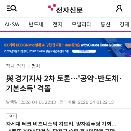
AI·SW
반도체
전자
모빌리티
통신
경제
정치·정책
정치
與 경기지사 2차 토론…'공약·반도체·
기본소득' 격돌
발행일 : 2026-04-01 22:13
업데이트 : 2026-04-01 22:13
차세대 테크 비즈니스의 치트키, 양자컴퓨팅 기회를 선점하라! (8/28 강남역)