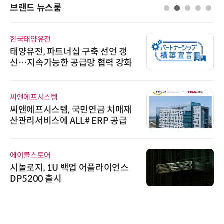
브랜드 뉴스룸
한국태양유전
태양유전, 파트너십 구축 선언 갱
신…지속가능한 공급망 협력 강화
씨앤에프시스템
씨앤에프시스템, 국민연금 치매재
산관리서비스에 ALL# ERP 공급
에이블스토어
시놀로지, 1U 백업 어플라이언스
DP5200 출시