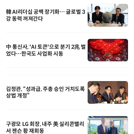
韓 AI리더십 공백 장기화… 글로벌 3
강 동력 꺼져간다
中 통신사, 'AI 토큰'으로 분기 2兆 벌
었다…한국도 사업화 시동
김정관, “성과급, 주총 승인 거치도록
상법 개정”
구광모 LG 회장, 내주 美 실리콘밸리
서 젠슨 황 재회동