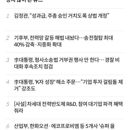
정치 많이 본 뉴스
1
김정관, “성과급, 주총 승인 거치도록 상법 개정”
2
기후부, 전력망 갈등 해법 내놨다…송전철탑 최대
40% 감축·지중화 확대
3
李대통령, 형사소송법 거부권 행사 안 한다… 경찰 비
대화 후속조치 점검
4
李대통령, 'K자 성장' 해소 주문…“기업 투자 걸림돌 제
거” 강조도
5
[사설] 차세대 전력반도체 R&D, 참여 대기업 파격 혜택
줘라
6
산업부, 한화오션·에코프로비엠 등 5개사 '슈퍼 을