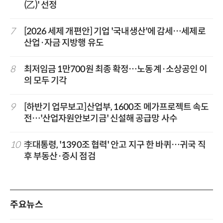
(乙)' 선정
7
[2026 세제 개편안] 기업 '국내생산'에 감세…세제로
산업·자금 지방행 유도
8
최저임금 1만700원 최종 확정…노동계·소상공인 이
의 모두 기각
9
[하반기 업무보고]산업부, 1600조 메가프로젝트 속도
전…'산업자원안보기금' 신설해 공급망 사수
10
李대통령, '1390조 협력' 안고 지구 한 바퀴…귀국 직
후 부동산·증시 점검
주요뉴스