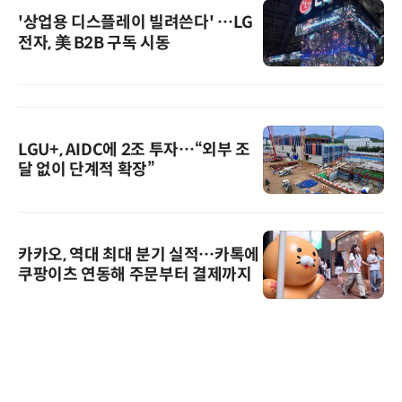
'상업용 디스플레이 빌려쓴다' …LG
전자, 美 B2B 구독 시동
LGU+, AIDC에 2조 투자…“외부 조
달 없이 단계적 확장”
카카오, 역대 최대 분기 실적…카톡에
쿠팡이츠 연동해 주문부터 결제까지