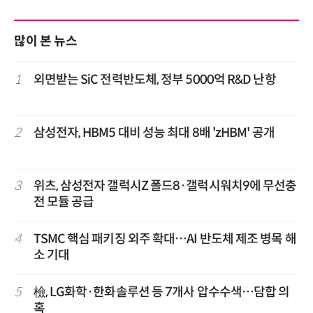
많이 본 뉴스
1
외면받는 SiC 전력반도체, 정부 5000억 R&D 난항
2
삼성전자, HBM5 대비 성능 최대 8배 'zHBM' 공개
3
위츠, 삼성전자 갤럭시Z 폴드8·갤럭시워치9에 무선충
전 모듈 공급
4
TSMC 핵심 패키징 외주 확대…AI 반도체 제조 병목 해
소 기대
5
檢, LG화학·한화솔루션 등 7개사 압수수색…담합 의
혹