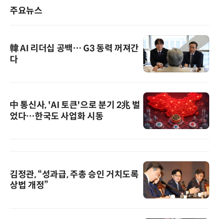
주요뉴스
韓 AI 리더십 공백… G3 동력 꺼져간
다
中 통신사, 'AI 토큰'으로 분기 2兆 벌
었다…한국도 사업화 시동
김정관, “성과급, 주총 승인 거치도록
상법 개정”