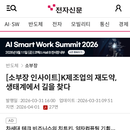
AI·SW
반도체
전자
모빌리티
통신
경제
반도체
소부장
[소부장 인사이트]K제조업의 재도약,
생태계에서 길을 찾다
발행일 : 2026-03-31 16:00
업데이트 : 2026-03-31 09:51
지면 :
2026-04-01
27면
차세대 테크 비즈니스의 치트키, 양자컴퓨팅 기회를 선점하라! (8/28 강남역)