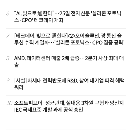
6
“AI, 빛으로 通한다”…25일 전자신문 '실리콘 포토닉
스·CPO' 테크데이 개최
7
[테크데이, 빛으로 通한다]<2>오이솔루션, 광 통신 솔
루션 수직 계열화…'실리콘 포토닉스·CPO 집중 공략'
8
AMD, 데이터센터 매출 2배 급증…2분기 사상 최대 매
출
9
[사설] 차세대 전력반도체 R&D, 참여 대기업 파격 혜택
줘라
10
소프트피브이·성균관대, 실내용 3차원 구형 태양전지
IEC 국제표준 개발 과제 공식 승인