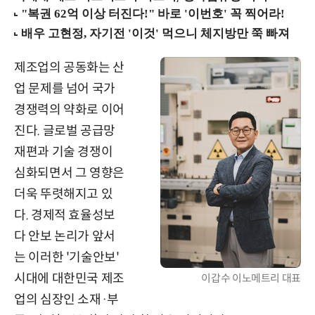
제조업의 공동화는 산
업 문제를 넘어 국가
경쟁력의 약화로 이어
진다. 글로벌 공급망
재편과 기술 경쟁이
심화되면서 그 영향은
더욱 뚜렷해지고 있
다. 경제적 효율성보
다 안보 논리가 앞서
는 이러한 '기술안보'
시대에 대한민국 제조
이갑수 이노메트리 대표
업의 심장인 소재·부