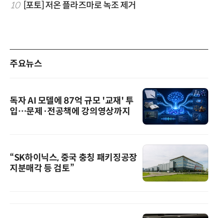
10
[포토] 저온 플라즈마로 녹조 제거
주요뉴스
독자 AI 모델에 87억 규모 '교재' 투
입…문제·전공책에 강의영상까지
“SK하이닉스, 중국 충칭 패키징공장
지분매각 등 검토”