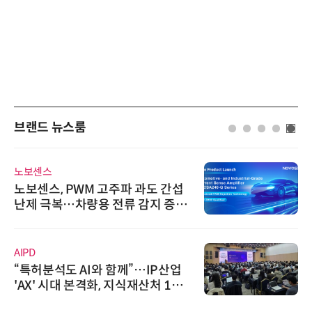
브랜드 뉴스룸
노보센스
노보센스, PWM 고주파 과도 간섭
난제 극복…차량용 전류 감지 증폭
기
AIPD
“특허분석도 AI와 함께”…IP산업
'AX' 시대 본격화, 지식재산처 1호
AI IP데이터분석사 탄생