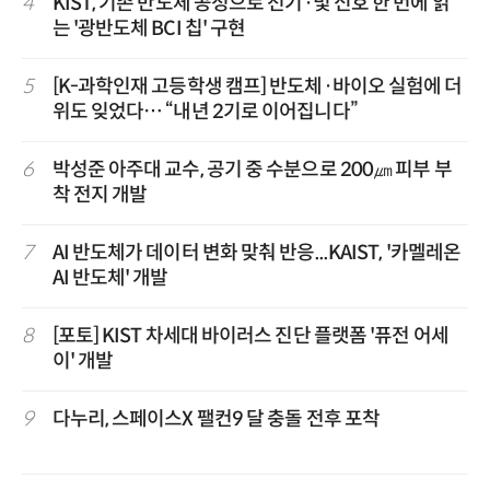
4
KIST, 기존 반도체 공정으로 전기·빛 신호 한 번에 읽
는 '광반도체 BCI 칩' 구현
5
[K-과학인재 고등학생 캠프] 반도체·바이오 실험에 더
위도 잊었다… “내년 2기로 이어집니다”
6
박성준 아주대 교수, 공기 중 수분으로 200㎛ 피부 부
착 전지 개발
7
AI 반도체가 데이터 변화 맞춰 반응...KAIST, '카멜레온
AI 반도체' 개발
8
[포토] KIST 차세대 바이러스 진단 플랫폼 '퓨전 어세
이' 개발
9
다누리, 스페이스X 팰컨9 달 충돌 전후 포착