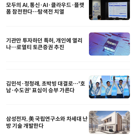
모두의 AI, 통신·AI·클라우드·플랫
폼 참전한다…탐색전 치열
기관만 투자하던 특허, 개인에 열리
나…로열티 토큰증권 추진
김민석·정청래, 초박빙 대결로…'호
남·수도권' 표심이 승부 가른다
삼성전자, 美 국립연구소와 차세대 난
방 기술 개발한다