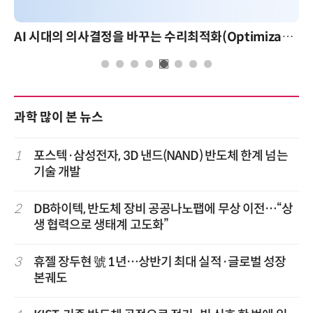
AI 시대의 의사결정을 바꾸는 수리최적화(Optimization): 실제 산업 적용 사례와 활용 전략
과학 많이 본 뉴스
1
포스텍·삼성전자, 3D 낸드(NAND) 반도체 한계 넘는
기술 개발
2
DB하이텍, 반도체 장비 공공나노팹에 무상 이전…“상
생 협력으로 생태계 고도화”
3
휴젤 장두현 號 1년…상반기 최대 실적·글로벌 성장
본궤도