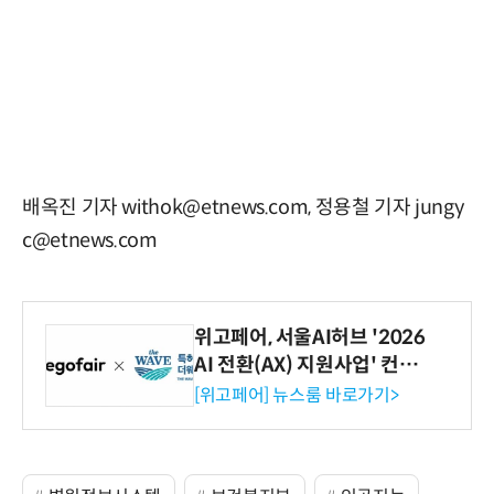
배옥진 기자 withok@etnews.com, 정용철 기자 jungy
c@etnews.com
위고페어, 서울AI허브 '2026
AI 전환(AX) 지원사업' 컨소
시엄 선정
[위고페어] 뉴스룸 바로가기>