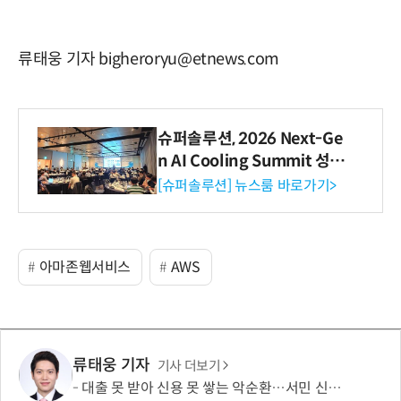
류태웅 기자 bigheroryu@etnews.com
슈퍼솔루션, 2026 Next-Ge
n AI Cooling Summit 성황
리 성료
[슈퍼솔루션] 뉴스룸 바로가기>
아마존웹서비스
AWS
류태웅 기자
기사 더보기
대출 못 받아 신용 못 쌓는 악순환…서민 신용평가 사각지대 메운다