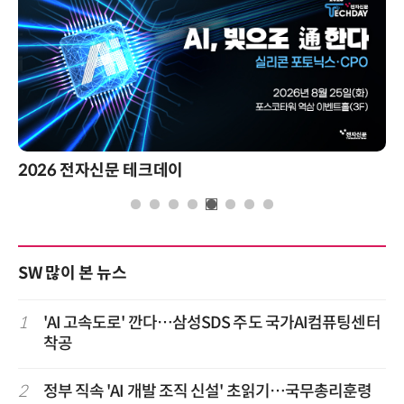
2026 전자신문 테크데이
SW 많이 본 뉴스
1
'AI 고속도로' 깐다…삼성SDS 주도 국가AI컴퓨팅센터
착공
2
정부 직속 'AI 개발 조직 신설' 초읽기…국무총리훈령