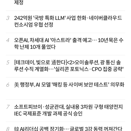
제정
3
242억원 '국방 특화 LLM' 사업 한화·네이버클라우드
컨소시엄 우협 선정
4
오픈AI, 차세대 AI '아스트라' 출격 예고… 10년묵은 수
학 난제 10개 풀었다
5
[테크데이, 빛으로 通한다]<2>오이솔루션, 광 통신 솔
루션 수직 계열화…'실리콘 포토닉스·CPO 집중 공략'
6
美 행정부, AI 모델 '해킹 등 사이버 보안 테스트' 의무화
7
소프트피브이·성균관대, 실내용 3차원 구형 태양전지
IEC 국제표준 개발 과제 공식 승인
8
韓 AI리더십 공백 장기화… 글로벌 3강 동력 꺼져간다