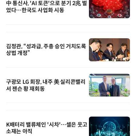
中 통신사, 'AI 토큰'으로 분기 2兆 벌
었다…한국도 사업화 시동
김정관, “성과급, 주총 승인 거치도록
상법 개정”
구광모 LG 회장, 내주 美 실리콘밸리
서 젠슨 황 재회동
K배터리 밸류체인 '시차'…셀은 웃고
소재는 아직