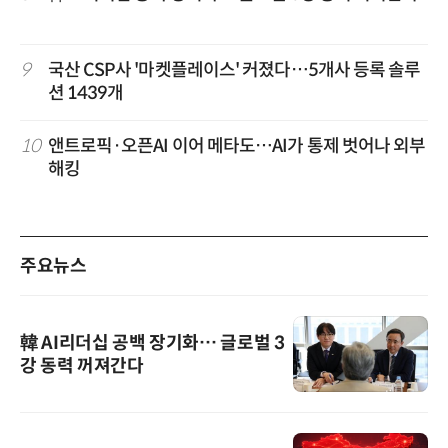
9
국산 CSP사 '마켓플레이스' 커졌다…5개사 등록 솔루
션 1439개
10
앤트로픽·오픈AI 이어 메타도…AI가 통제 벗어나 외부
해킹
주요뉴스
韓 AI리더십 공백 장기화… 글로벌 3
강 동력 꺼져간다