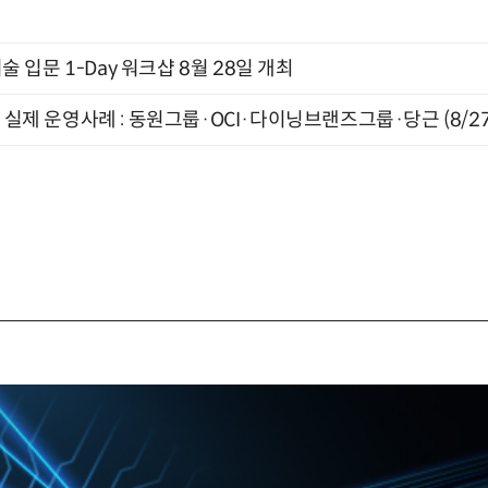
입문 1-Day 워크샵 8월 28일 개최
장 실제 운영사례 : 동원그룹·OCI·다이닝브랜즈그룹·당근 (8/27