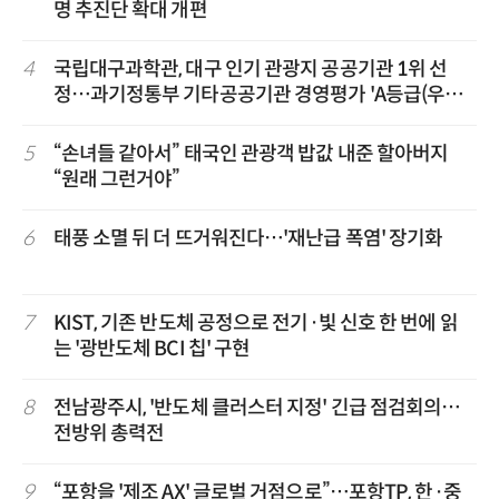
명 추진단 확대 개편
4
국립대구과학관, 대구 인기 관광지 공공기관 1위 선
정…과기정통부 기타공공기관 경영평가 'A등급(우수)'
겹경사
5
“손녀들 같아서” 태국인 관광객 밥값 내준 할아버지
“원래 그런거야”
6
태풍 소멸 뒤 더 뜨거워진다…'재난급 폭염' 장기화
7
KIST, 기존 반도체 공정으로 전기·빛 신호 한 번에 읽
는 '광반도체 BCI 칩' 구현
8
전남광주시, '반도체 클러스터 지정' 긴급 점검회의…
전방위 총력전
9
“포항을 '제조 AX' 글로벌 거점으로”…포항TP, 한·중