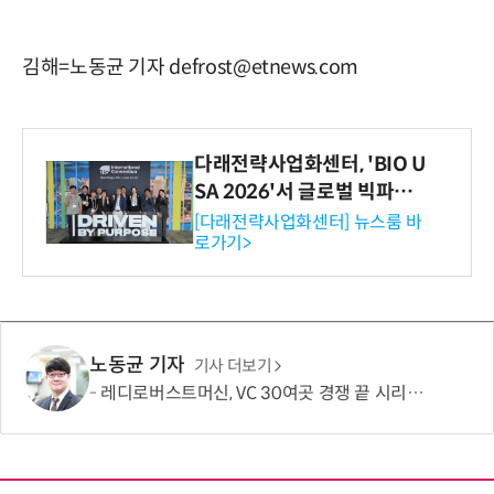
김해=노동균 기자 defrost@etnews.com
다래전략사업화센터, 'BIO U
SA 2026'서 글로벌 빅파마
와의 비즈니스 미팅 지원…K
[다래전략사업화센터] 뉴스룸 바
로가기>
-바이오 해외 진출 교두보 확
보
노동균 기자
기사 더보기
레디로버스트머신, VC 30여곳 경쟁 끝 시리즈B 134억 유치…누적 229억