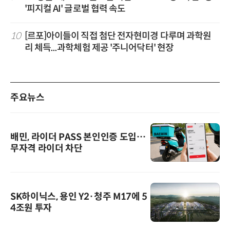
'피지컬 AI' 글로벌 협력 속도
10
[르포]아이들이 직접 첨단 전자현미경 다루며 과학원
리 체득...과학체험 제공 '주니어닥터' 현장
주요뉴스
배민, 라이더 PASS 본인인증 도입…
무자격 라이더 차단
SK하이닉스, 용인 Y2·청주 M17에 5
4조원 투자