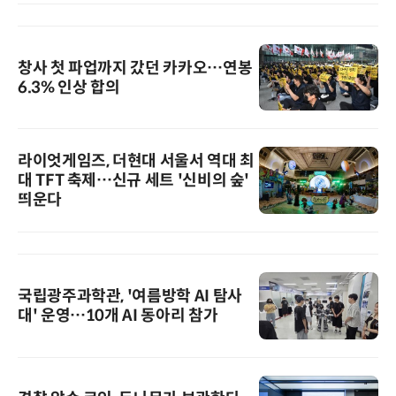
창사 첫 파업까지 갔던 카카오…연봉
6.3% 인상 합의
라이엇게임즈, 더현대 서울서 역대 최
대 TFT 축제…신규 세트 '신비의 숲'
띄운다
국립광주과학관, '여름방학 AI 탐사
대' 운영…10개 AI 동아리 참가