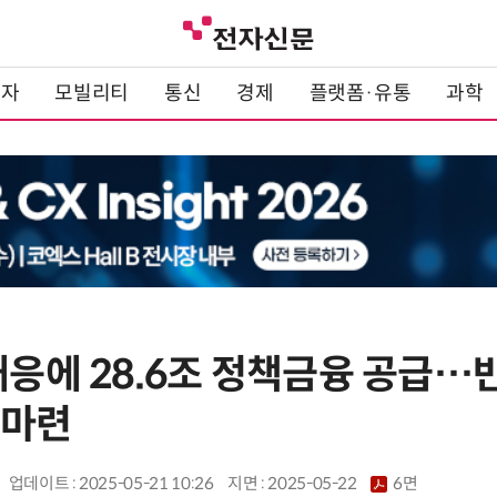
전자
모빌리티
통신
경제
플랫폼·유통
과학
 대응에 28.6조 정책금융 공급
 마련
업데이트 : 2025-05-21 10:26
지면 :
2025-05-22
6면