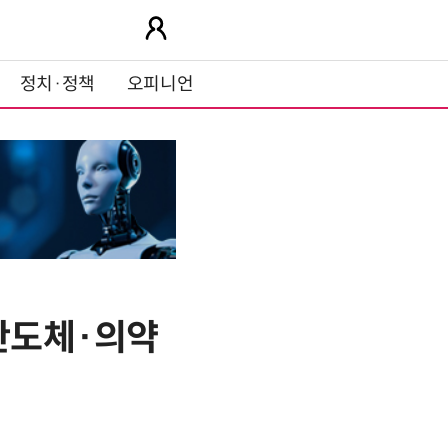
정치·정책
오피니언
…반도체·의약