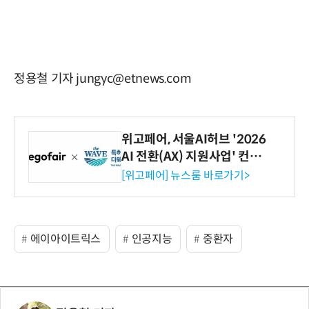
정용철 기자 jungyc@etnews.com
위고페어, 서울AI허브 '2026
AI 전환(AX) 지원사업' 컨소
시엄 선정
[위고페어] 뉴스룸 바로가기>
에이아이트릭스
인공지능
중환자