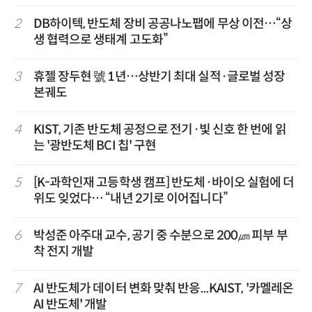
2
DB하이텍, 반도체 장비 공공나노팹에 무상 이전…“상
생 협력으로 생태계 고도화”
3
휴젤 장두현 號 1년…상반기 최대 실적·글로벌 성장
본궤도
4
KIST, 기존 반도체 공정으로 전기·빛 신호 한 번에 읽
는 '광반도체 BCI 칩' 구현
5
[K-과학인재 고등학생 캠프] 반도체·바이오 실험에 더
위도 잊었다… “내년 2기로 이어집니다”
6
박성준 아주대 교수, 공기 중 수분으로 200㎛ 피부 부
착 전지 개발
7
AI 반도체가 데이터 변화 맞춰 반응...KAIST, '카멜레온
AI 반도체' 개발