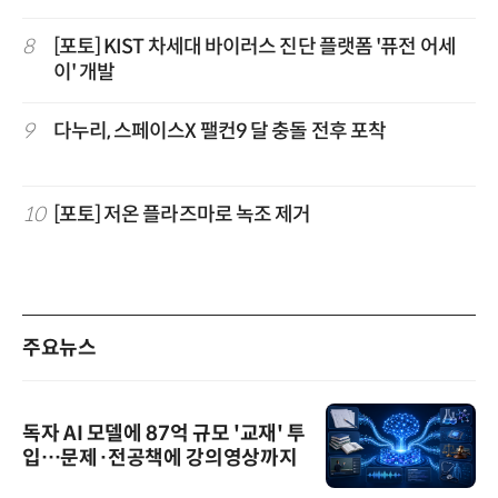
8
[포토] KIST 차세대 바이러스 진단 플랫폼 '퓨전 어세
이' 개발
9
다누리, 스페이스X 팰컨9 달 충돌 전후 포착
10
[포토] 저온 플라즈마로 녹조 제거
주요뉴스
독자 AI 모델에 87억 규모 '교재' 투
입…문제·전공책에 강의영상까지