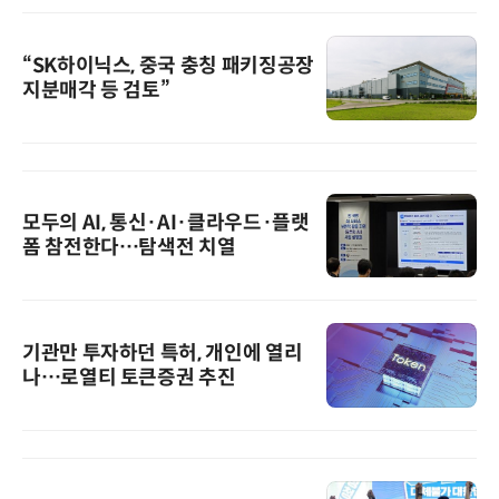
“SK하이닉스, 중국 충칭 패키징공장
지분매각 등 검토”
모두의 AI, 통신·AI·클라우드·플랫
폼 참전한다…탐색전 치열
기관만 투자하던 특허, 개인에 열리
나…로열티 토큰증권 추진