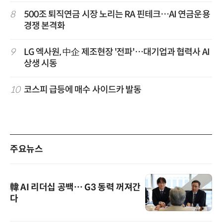
8
500조 퇴직연금 시장 노리는 RA 핀테크…AI 연금운용
경쟁 본격화
9
LG 엑사원, 中企 제조현장 '전파'…대기업과 협력사 AI
상생 시동
10
코스피 급등에 매수 사이드카 발동
주요뉴스
韓 AI 리더십 공백… G3 동력 꺼져간
다