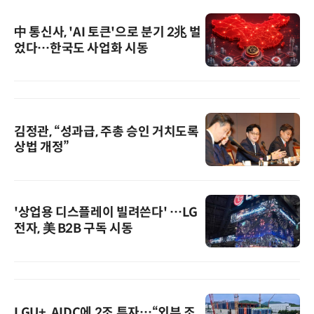
中 통신사, 'AI 토큰'으로 분기 2兆 벌
었다…한국도 사업화 시동
김정관, “성과급, 주총 승인 거치도록
상법 개정”
'상업용 디스플레이 빌려쓴다' …LG
전자, 美 B2B 구독 시동
LGU+, AIDC에 2조 투자…“외부 조