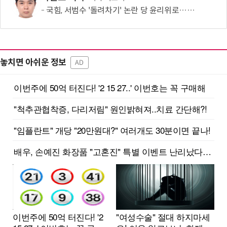
국힘, 서범수 '돌려차기' 논란 당 윤리위로…지도부 엄중 징계 의견 모아
놓치면 아쉬운 정보
AD