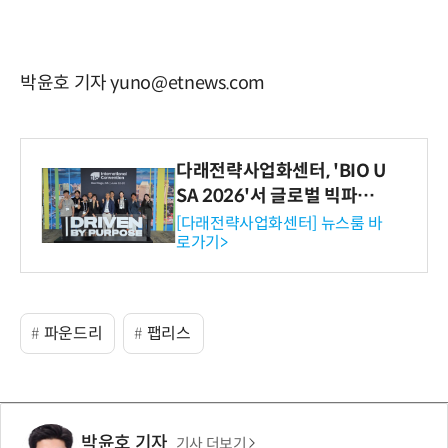
박윤호 기자 yuno@etnews.com
다래전략사업화센터, 'BIO U
SA 2026'서 글로벌 빅파마
와의 비즈니스 미팅 지원…K
[다래전략사업화센터] 뉴스룸 바
로가기>
-바이오 해외 진출 교두보 확
보
파운드리
팹리스
박윤호 기자
기사 더보기