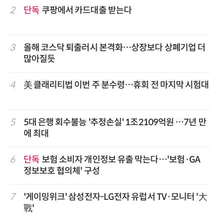
2
단독
쿠팡에서 카드대출 받는다
3
올해 코스닥 퇴출러시 본격화…상장보다 상폐기업 더
많아질듯
4
美 클래리티법 이번 주 분수령…휴회 전 마지막 시험대
5
5대 은행 회수불능 '추정손실' 1조2109억원 …7년 만
에 최대
6
단독
보험 소비자 개인정보 유출 막는다…'보험·GA
정보보호 협의체' 구성
7
'게이밍위크' 삼성전자-LG전자 유럽서 TV·모니터 '大
戰'