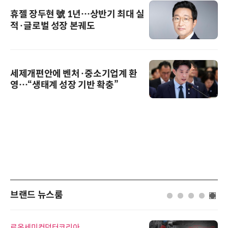
휴젤 장두현 號 1년…상반기 최대 실
적·글로벌 성장 본궤도
세제개편안에 벤처·중소기업계 환
영…“생태계 성장 기반 확충”
브랜드 뉴스룸
로옴세미컨덕터코리아