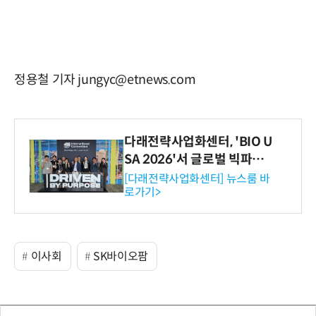
정용철 기자 jungyc@etnews.com
다래전략사업화센터, 'BIO U
SA 2026'서 글로벌 빅파마
와의 비즈니스 미팅 지원…K
[다래전략사업화센터] 뉴스룸 바
로가기>
-바이오 해외 진출 교두보 확
보
이사회
SK바이오팜