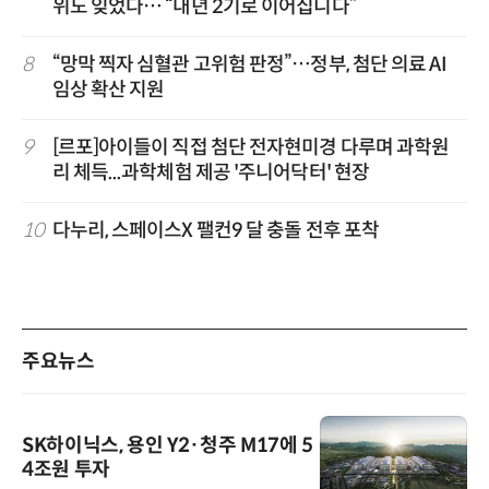
위도 잊었다… “내년 2기로 이어집니다”
8
“망막 찍자 심혈관 고위험 판정”…정부, 첨단 의료 AI
임상 확산 지원
9
[르포]아이들이 직접 첨단 전자현미경 다루며 과학원
리 체득...과학체험 제공 '주니어닥터' 현장
10
다누리, 스페이스X 팰컨9 달 충돌 전후 포착
주요뉴스
SK하이닉스, 용인 Y2·청주 M17에 5
4조원 투자