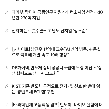
2
과기부, 탑티어 공동연구 지원 4개 컨소시엄 선정…10
년간 230억 지원
3
진화하는 로봇수술…고난도 난치암 '정조준'
4
[人사이트] 남진우 한양대 교수 “AI 신약 병목, K-문샷
으로 극복해 개발 속도 10배 향상”
5
DB하이텍, 반도체 장비 공공나노팹에 무상 이전…“상
생 협력으로 생태계 고도화”
6
KIST, 기존 반도체 공정으로 전기·빛 신호 한 번에 읽
는 '광반도체 BCI 칩' 구현
7
[K-과학인재 고등학생 캠프] 반도체·바이오 실험에 더