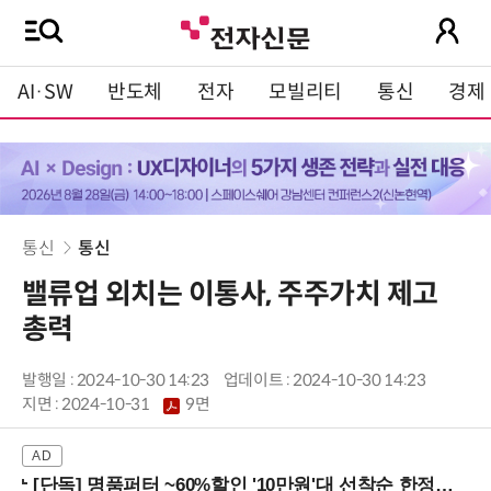
AI·SW
반도체
전자
모빌리티
통신
경제
통신
통신
밸류업 외치는 이통사, 주주가치 제고
총력
발행일 : 2024-10-30 14:23
업데이트 : 2024-10-30 14:23
지면 :
2024-10-31
9면
[단독] 명품퍼터 ~60%할인 '10만원'대 선착순 한정판매!