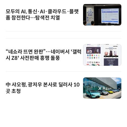
모두의 AI, 통신·AI·클라우드·플랫
폼 참전한다…탐색전 치열
“네쇼라 뜨면 완판”…네이버서 '갤럭
시 Z8' 사전판매 흥행 돌풍
中 샤오펑, 광저우 본사로 딜러사 10
곳 초청