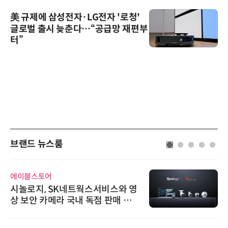
美 규제에 삼성전자·LG전자 '로청'
글로벌 출시 늦춘다…“공급망 재편부
터”
브랜드 뉴스룸
에이블스토어
시놀로지, SK네트웍스서비스와 영
상 보안 카메라 국내 독점 판매 파
트너십 체결