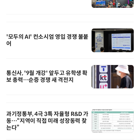
'모두의 AI' 컨소시엄 영입 경쟁 불붙
어
통신사, '9월 개강' 앞두고 유학생 확
보 총력…순증 경쟁 새 격전지
과기정통부, 4극 3특 자율형 R&D 가
동…“지역이 직접 미래 성장동력 찾
는다”