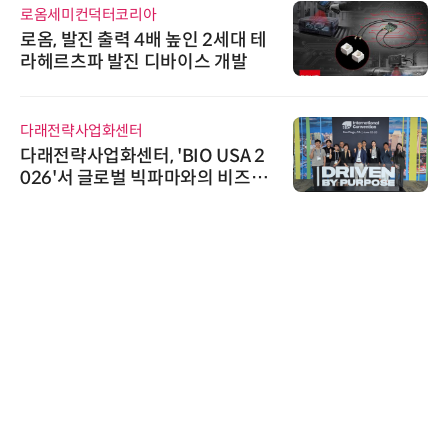
로옴세미컨덕터코리아
로옴, 발진 출력 4배 높인 2세대 테
라헤르츠파 발진 디바이스 개발
다래전략사업화센터
다래전략사업화센터, 'BIO USA 2
026'서 글로벌 빅파마와의 비즈니
스 미팅 지원…K-바이오 해외 진출
교두보 확보