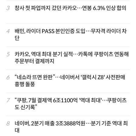
3
창사 첫 파업까지 갔던 카카오…연봉 6.3% 인상 합의
4
배민, 라이더 PASS 본인인증 도입…무자격 라이더 차
단
5
카카오, 역대 최대 분기 실적…카톡에 쿠팡이츠 연동해
주문부터 결제까지
6
“네쇼라 뜨면 완판”…네이버서 '갤럭시 Z8' 사전판매
흥행 돌풍
7
“쿠팡, 7월 결제액 6조1100억 '역대 최대'…쿠팡이츠
도 신기록”
8
네이버, 2분기 매출 3조3888억원…분기 기준 역대 최
대