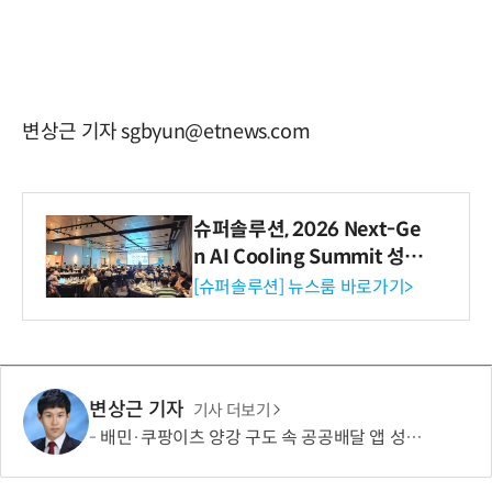
변상근 기자 sgbyun@etnews.com
슈퍼솔루션, 2026 Next-Ge
n AI Cooling Summit 성황
리 성료
[슈퍼솔루션] 뉴스룸 바로가기>
변상근 기자
기사 더보기
배민·쿠팡이츠 양강 구도 속 공공배달 앱 성장 정체…경쟁 활성화 방안은?