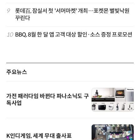
9
롯데百, 잠실서 첫 '서머마켓' 개최…포켓몬 별빛낙원
꾸린다
10
BBQ, 8월 한 달 앱 고객 대상 할인·소스 증정 프로모션
주요뉴스
가전 패러다임 바뀐다 파나소닉도 구
독사업
K인디게임, 세계 무대 출사표