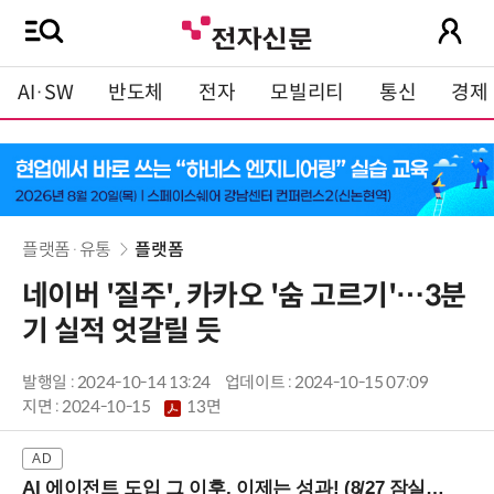
AI·SW
반도체
전자
모빌리티
통신
경제
플랫폼·유통
플랫폼
네이버 '질주', 카카오 '숨 고르기'…3분
기 실적 엇갈릴 듯
발행일 : 2024-10-14 13:24
업데이트 : 2024-10-15 07:09
지면 :
2024-10-15
13면
AI 에이전트 도입 그 이후, 이제는 성과! (8/27 잠실역)