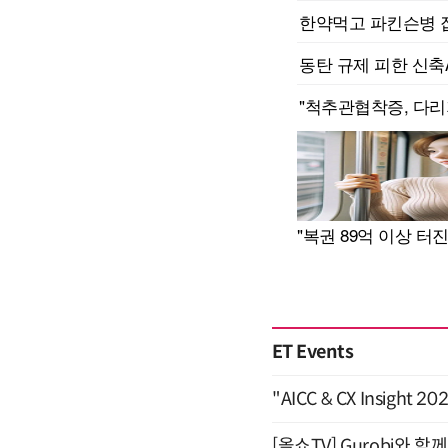
ET Events
"AICC & CX Insight 
[올쇼TV] Gurobi와 