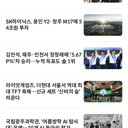
SK하이닉스, 용인 Y2·청주 M17에 5
4조원 투자
김민석, 제주·인천서 정청래에 '5.67
P%'차 승리…누적 득표도 金 1위
라이엇게임즈, 더현대 서울서 역대 최
대 TFT 축제…신규 세트 '신비의 숲'
띄운다
국립광주과학관, '여름방학 AI 탐사