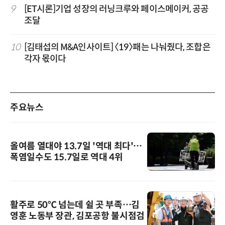
9
[ET시론]기업 성장의 러닝크루와 페이스메이커, 공공
조달
10
[김태섭의 M&A인사이트] 〈19〉패는 나눠줬다, 조합은
각자 몫이다
주요뉴스
올여름 열대야 13.7일 '역대 최다'…
폭염일수도 15.7일로 역대 4위
활주로 50℃ 넘는데 쉴 곳 부족…김
영훈 노동부 장관, 김포공항 불시점검