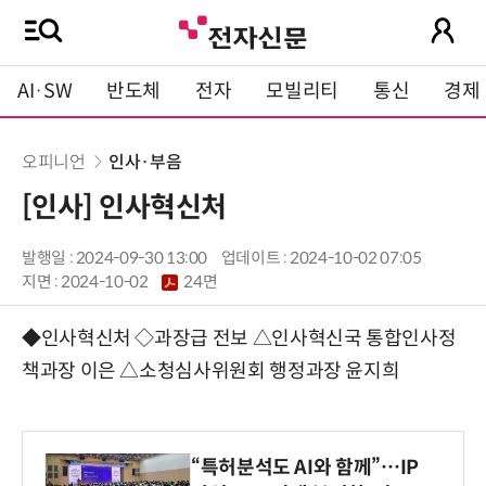
AI·SW
반도체
전자
모빌리티
통신
경제
오피니언
인사·부음
[인사] 인사혁신처
발행일 : 2024-09-30 13:00
업데이트 : 2024-10-02 07:05
지면 :
2024-10-02
24면
◆인사혁신처 ◇과장급 전보 △인사혁신국 통합인사정
책과장 이은 △소청심사위원회 행정과장 윤지희
“특허분석도 AI와 함께”…IP