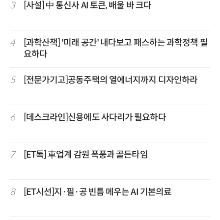
3
[사설] 中 통신사 AI 토큰, 배울 바 크다
4
[과학산책] '미래 공간' 내다보고 패스하는 과학정책 필
요하다
5
[전문가기고]공동주택의 열에너지까지 디자인하라
6
[데스크라인]신용에도 사다리가 필요하다
7
[ET톡] 車업계 감원 폭풍과 골든타임
8
[ET시선]지·필·공 빈틈 메우는 AI 기본의료