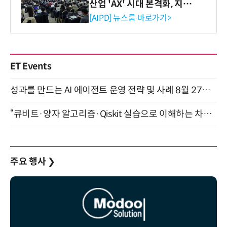
산업 'AX' 시대 본격화, 지식
재산처 1호 AI IP데이터분석
[AIPD] 뉴스룸 바로가기>
사 탄생
ET Events
성과를 만드는 AI 에이전트 운영 전략 및 사례 8월 27일 개최
“큐비트·양자 알고리즘·Qiskit 실습으로 이해하는 차세대 컴퓨팅” (8/28)
주요 행사
❯