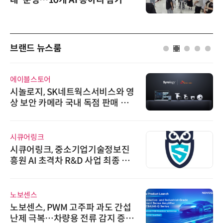
대' 운영…10개 AI 동아리 참가
브랜드 뉴스룸
에이블스토어
시놀로지, SK네트웍스서비스와 영
상 보안 카메라 국내 독점 판매 파
트너십 체결
시큐어링크
시큐어링크, 중소기업기술정보진
흥원 AI 초격차 R&D 사업 최종 선
정
노보센스
노보센스, PWM 고주파 과도 간섭
난제 극복…차량용 전류 감지 증폭