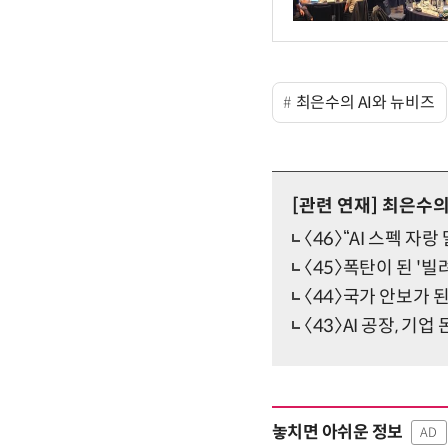
최은수의 AI와 뉴비즈
[관련 연재]
최은수의 
〈46〉“AI 스펙 자
〈45〉폭탄이 된 '빌
〈44〉국가 안보가 된
〈43〉AI 공장, 기업
놓치면 아쉬운 정보
AD