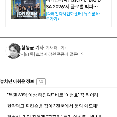
다래전략사업화센터, 'BIO U
SA 2026'서 글로벌 빅파마
와의 비즈니스 미팅 지원…K
[다래전략사업화센터] 뉴스룸 바
로가기>
-바이오 해외 진출 교두보 확
보
함봉균 기자
기사 더보기
[ET톡] 車업계 감원 폭풍과 골든타임
놓치면 아쉬운 정보
AD