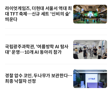
라이엇게임즈, 더현대 서울서 역대 최
대 TFT 축제…신규 세트 '신비의 숲'
띄운다
국립광주과학관, '여름방학 AI 탐사
대' 운영…10개 AI 동아리 참가
경찰 압수 코인, 두나무가 보관한다…
최종 낙찰자 선정