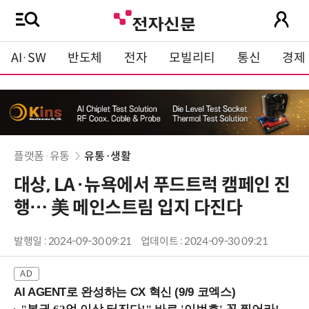
AI·SW
반도체
전자
모빌리티
통신
경제
플랫폼·유통
유통·생활
대상, LA·뉴욕에서 푸드트럭 캠페인 진
행… 美 메인스트림 입지 다진다
발행일 : 2024-09-30 09:21
업데이트 : 2024-09-30 09:21
AI AGENT로 완성하는 CX 혁신 (9/9 코엑스)