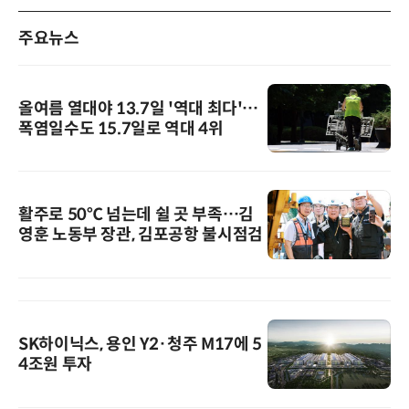
주요뉴스
올여름 열대야 13.7일 '역대 최다'…
폭염일수도 15.7일로 역대 4위
활주로 50℃ 넘는데 쉴 곳 부족…김
영훈 노동부 장관, 김포공항 불시점검
SK하이닉스, 용인 Y2·청주 M17에 5
4조원 투자