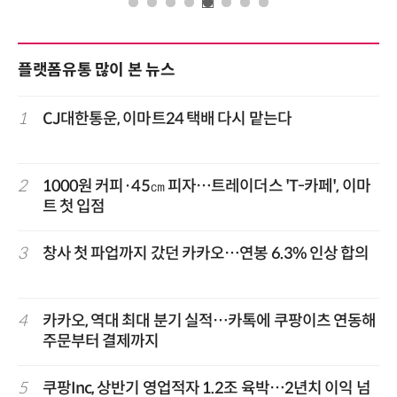
플랫폼유통 많이 본 뉴스
1
CJ대한통운, 이마트24 택배 다시 맡는다
2
1000원 커피·45㎝ 피자…트레이더스 'T-카페', 이마
트 첫 입점
3
창사 첫 파업까지 갔던 카카오…연봉 6.3% 인상 합의
4
카카오, 역대 최대 분기 실적…카톡에 쿠팡이츠 연동해
주문부터 결제까지
5
쿠팡Inc, 상반기 영업적자 1.2조 육박…2년치 이익 넘