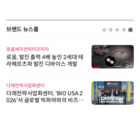
브랜드 뉴스룸
로옴세미컨덕터코리아
로옴, 발진 출력 4배 높인 2세대 테
라헤르츠파 발진 디바이스 개발
다래전략사업화센터
다래전략사업화센터, 'BIO USA 2
026'서 글로벌 빅파마와의 비즈니
스 미팅 지원…K-바이오 해외 진출
교두보 확보