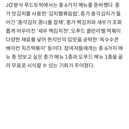
JO'분식 푸드트럭에서는 총 6가지 메뉴를 준비했다. 종
가 맛김치를 사용한 '김치햄볶음밥', 종가 총각김치가 들
어간 '총각김치 콩나물 잡채', 종가 백김치와 새우가 조화
롭게 어우러진 '새우 백김치전', 오푸드 클린라벨 떡볶이
다양한 재료를 넣어 현지인의 입맛을 공략한 '옥수수콘
베이컨 치즈떡볶이' 등이다. 참여자들에게는 총 6가지 메
뉴 중 맛보고 싶은 종가 메뉴 1종과 오푸드 메뉴 1종을 골
라 무료로 시식할 수 있는 기회가 주어졌다.