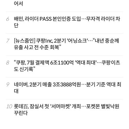
어서
6
배민, 라이더 PASS 본인인증 도입…무자격 라이더 차
단
7
[뉴스줌인] 쿠팡Inc, 2분기 '어닝쇼크'…“내년 중순께
유출 사고 전 수준 회복”
8
“쿠팡, 7월 결제액 6조1100억 '역대 최대'…쿠팡이츠
도 신기록”
9
네이버, 2분기 매출 3조3888억원…분기 기준 역대 최
대
10
롯데百, 잠실서 첫 '서머마켓' 개최…포켓몬 별빛낙원
꾸린다