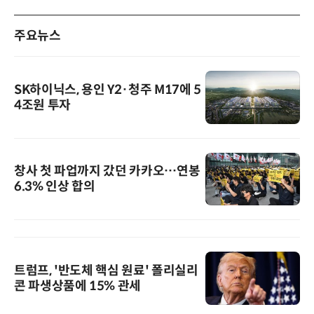
주요뉴스
SK하이닉스, 용인 Y2·청주 M17에 5
4조원 투자
창사 첫 파업까지 갔던 카카오…연봉
6.3% 인상 합의
트럼프, '반도체 핵심 원료' 폴리실리
콘 파생상품에 15% 관세