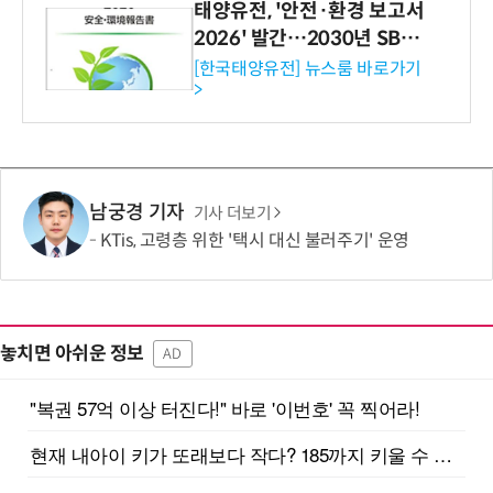
태양유전, '안전·환경 보고서
2026' 발간…2030년 SBT
수준 온실가스 감축 추진
[한국태양유전] 뉴스룸 바로가기
>
남궁경 기자
기사 더보기
KTis, 고령층 위한 '택시 대신 불러주기' 운영
놓치면 아쉬운 정보
AD