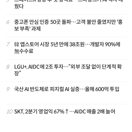
웠다
6
중고폰 안심 인증 50곳 돌파…고객 불안 줄였지만 '홍
보 부족' 과제
7
韓 앱스토어 시장 5년 만에 38조원…개발자 90%에
無수수료
8
LGU+, AIDC에 2조 투자…“외부 조달 없이 단계적 확
장”
9
국산 AI 반도체로 피지컬 AI 실증…올해 600억 투입
10
SKT, 2분기 영업익 67%↑…AIDC 매출 2배 늘어