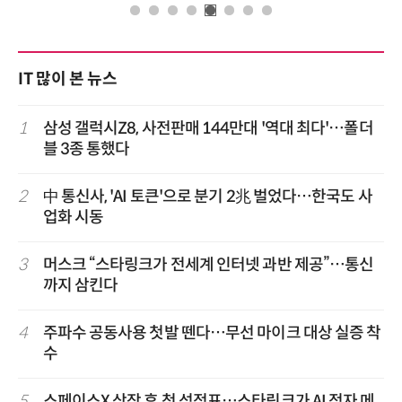
IT 많이 본 뉴스
1
삼성 갤럭시Z8, 사전판매 144만대 '역대 최다'…폴더
블 3종 통했다
2
中 통신사, 'AI 토큰'으로 분기 2兆 벌었다…한국도 사
업화 시동
3
머스크 “스타링크가 전세계 인터넷 과반 제공”…통신
까지 삼킨다
4
주파수 공동사용 첫발 뗀다…무선 마이크 대상 실증 착
수
5
스페이스X 상장 후 첫 성적표…스타링크가 AI 적자 메