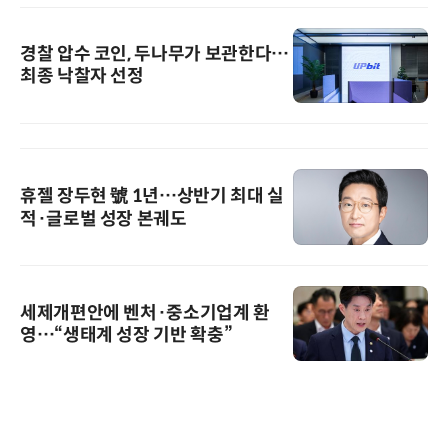
경찰 압수 코인, 두나무가 보관한다…
최종 낙찰자 선정
휴젤 장두현 號 1년…상반기 최대 실
적·글로벌 성장 본궤도
세제개편안에 벤처·중소기업계 환
영…“생태계 성장 기반 확충”