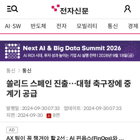
AI·SW
반도체
전자
모빌리티
통신
경제
통신
통신
쏠리드 스페인 진출…대형 축구장에 중
계기 공급
발행일 : 2024-09-30 07:33
업데이트 : 2024-09-30 07:33
지면 :
2024-09-30
8면
AX 팀이 꼭 챙겨야 할 2선 : AI 핀옵스(FinOps)와 토큰 거버넌스 (8/21 잠실역)