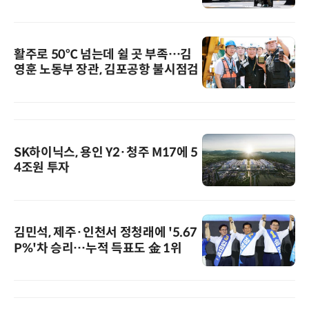
활주로 50℃ 넘는데 쉴 곳 부족…김
영훈 노동부 장관, 김포공항 불시점검
SK하이닉스, 용인 Y2·청주 M17에 5
4조원 투자
김민석, 제주·인천서 정청래에 '5.67
P%'차 승리…누적 득표도 金 1위