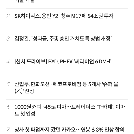
기술 개발
2
SK하이닉스, 용인 Y2·청주 M17에 54조원 투자
3
김정관, “성과급, 주총 승인 거치도록 상법 개정”
4
[신차 드라이브] BYD, PHEV '씨라이언 6 DM-i'
5
산업부, 한화오션·에코프로비엠 등 5개사 '슈퍼 을
(乙)' 선정
6
1000원 커피·45㎝ 피자…트레이더스 'T-카페', 이마
트 첫 입점
7
창사 첫 파업까지 갔던 카카오…연봉 6.3% 인상 합의