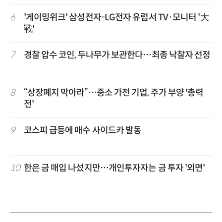
6
'게이밍위크' 삼성전자-LG전자 유럽서 TV·모니터 '大
戰'
7
경찰 압수 코인, 두나무가 보관한다…최종 낙찰자 선정
8
“상장폐지 막아라”…중소 가전 기업, 주가 부양 '총력
전'
9
코스피 급등에 매수 사이드카 발동
10
한은 금 매입 나섰지만…개인투자자는 금 투자 '외면'