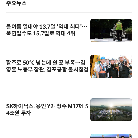
주요뉴스
올여름 열대야 13.7일 '역대 최다'…
폭염일수도 15.7일로 역대 4위
활주로 50℃ 넘는데 쉴 곳 부족…김
영훈 노동부 장관, 김포공항 불시점검
SK하이닉스, 용인 Y2·청주 M17에 5
4조원 투자