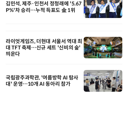
김민석, 제주·인천서 정청래에 '5.67
P%'차 승리…누적 득표도 金 1위
라이엇게임즈, 더현대 서울서 역대 최
대 TFT 축제…신규 세트 '신비의 숲'
띄운다
국립광주과학관, '여름방학 AI 탐사
대' 운영…10개 AI 동아리 참가