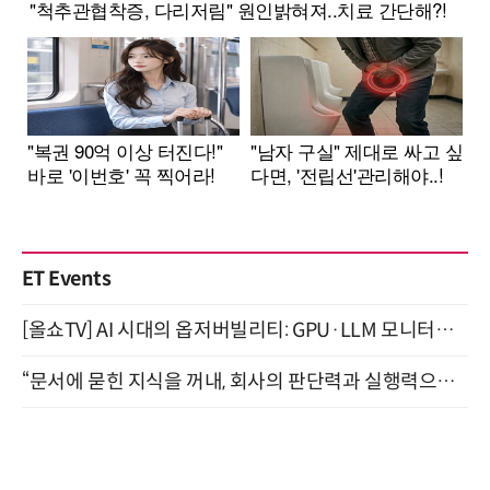
ET Events
[올쇼TV] AI 시대의 옵저버빌리티: GPU·LLM 모니터링부터 AI 기반 장애 대응까지 (8/11 생방송)
“문서에 묻힌 지식을 꺼내, 회사의 판단력과 실행력으로 바꾸다” (8/20)