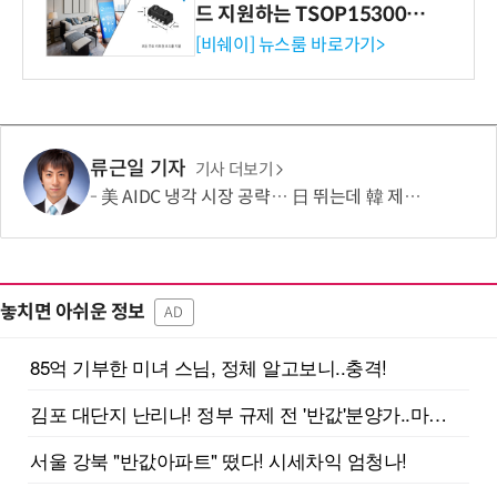
드 지원하는 TSOP15300 시
리즈 IR 수신기 출시
[비쉐이] 뉴스룸 바로가기>
류근일 기자
기사 더보기
美 AIDC 냉각 시장 공략… 日 뛰는데 韓 제자리
놓치면 아쉬운 정보
AD