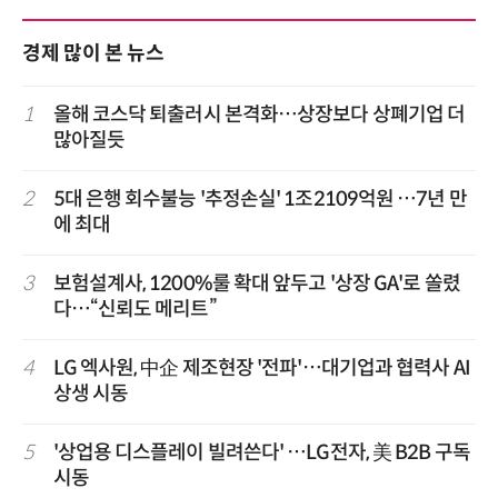
경제 많이 본 뉴스
1
올해 코스닥 퇴출러시 본격화…상장보다 상폐기업 더
많아질듯
2
5대 은행 회수불능 '추정손실' 1조2109억원 …7년 만
에 최대
3
보험설계사, 1200%룰 확대 앞두고 '상장 GA'로 쏠렸
다…“신뢰도 메리트”
4
LG 엑사원, 中企 제조현장 '전파'…대기업과 협력사 AI
상생 시동
5
'상업용 디스플레이 빌려쓴다' …LG전자, 美 B2B 구독
시동