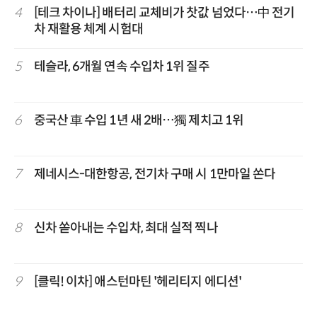
4
[테크 차이나] 배터리 교체비가 찻값 넘었다…中 전기
차 재활용 체계 시험대
5
테슬라, 6개월 연속 수입차 1위 질주
6
중국산 車 수입 1년 새 2배…獨 제치고 1위
7
제네시스-대한항공, 전기차 구매 시 1만마일 쏜다
8
신차 쏟아내는 수입차, 최대 실적 찍나
9
[클릭! 이차] 애스턴마틴 '헤리티지 에디션'