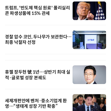
트럼프, '반도체 핵심 원료' 폴리실리
콘 파생상품에 15% 관세
경찰 압수 코인, 두나무가 보관한다…
최종 낙찰자 선정
휴젤 장두현 號 1년…상반기 최대 실
적·글로벌 성장 본궤도
세제개편안에 벤처·중소기업계 환
영…“생태계 성장 기반 확충”