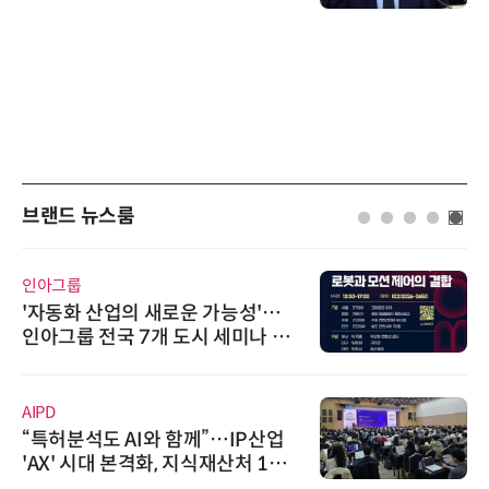
브랜드 뉴스룸
인아그룹
'자동화 산업의 새로운 가능성'…
인아그룹 전국 7개 도시 세미나 페
어 개최
AIPD
“특허분석도 AI와 함께”…IP산업
'AX' 시대 본격화, 지식재산처 1호
AI IP데이터분석사 탄생