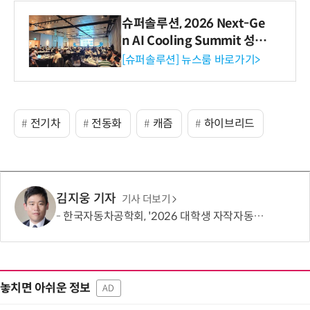
슈퍼솔루션, 2026 Next-Ge
n AI Cooling Summit 성황
리 성료
[슈퍼솔루션] 뉴스룸 바로가기>
전기차
전동화
캐즘
하이브리드
김지웅 기자
기사 더보기
한국자동차공학회, '2026 대학생 자작자동차대회 포뮬러 부문' 개최
놓치면 아쉬운 정보
AD