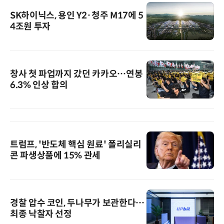
SK하이닉스, 용인 Y2·청주 M17에 5
4조원 투자
창사 첫 파업까지 갔던 카카오…연봉
6.3% 인상 합의
트럼프, '반도체 핵심 원료' 폴리실리
콘 파생상품에 15% 관세
경찰 압수 코인, 두나무가 보관한다…
최종 낙찰자 선정