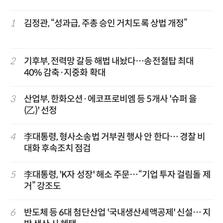
1
김정관, “성과급, 주총 승인 거치도록 상법 개정”
2
기후부, 전력망 갈등 해법 내놨다…송전철탑 최대
40% 감축·지중화 확대
3
산업부, 한화오션·에코프로비엠 등 5개사 '슈퍼 을
(乙)' 선정
4
李대통령, 형사소송법 거부권 행사 안 한다… 경찰 비
대화 후속조치 점검
5
李대통령, 'K자 성장' 해소 주문…“기업 투자 걸림돌 제
거” 강조도
6
반도체 등 6대 첨단산업 '국내생산세액공제' 신설… 지