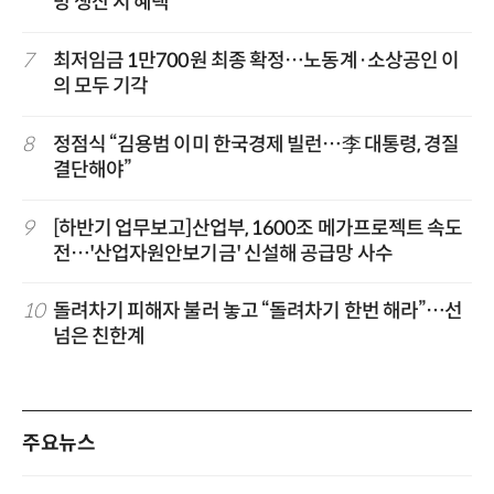
방 생산 시 혜택
7
최저임금 1만700원 최종 확정…노동계·소상공인 이
의 모두 기각
8
정점식 “김용범 이미 한국경제 빌런…李 대통령, 경질
결단해야”
9
[하반기 업무보고]산업부, 1600조 메가프로젝트 속도
전…'산업자원안보기금' 신설해 공급망 사수
10
돌려차기 피해자 불러 놓고 “돌려차기 한번 해라”…선
넘은 친한계
주요뉴스