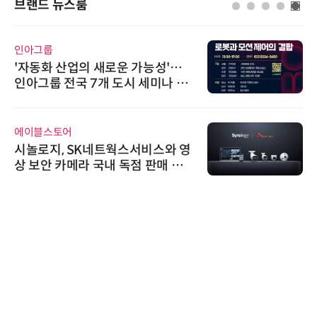
브랜드 뉴스룸
디에스앤지
디에스앤지, 'AI EXPO KOREA 20
26' 참가 성료… AI 전 생애주기 아
우르는 통합 솔루션 선봬
노보센스
노보센스, PWM 고주파 과도 간섭
난제 극복…차량용 전류 감지 증폭
기
다래전략사업화센터
다래전략사업화센터, 'BIO USA 2
026'서 글로벌 빅파마와의 비즈니
스 미팅 지원…K-바이오 해외 진출
교두보 확보