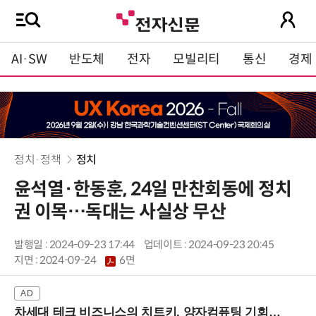
AI·SW
반도체
전자
모빌리티
통신
경제
정치·정책
정치
윤석열·한동훈, 24일 만찬회동에 정치
권 이목…독대는 사실상 무산
발행일 : 2024-09-23 17:44
업데이트 : 2024-09-23 20:45
지면 :
2024-09-24
6면
차세대 테크 비즈니스의 치트키, 양자컴퓨팅 기회를 선점하라! (8/28 강남역)