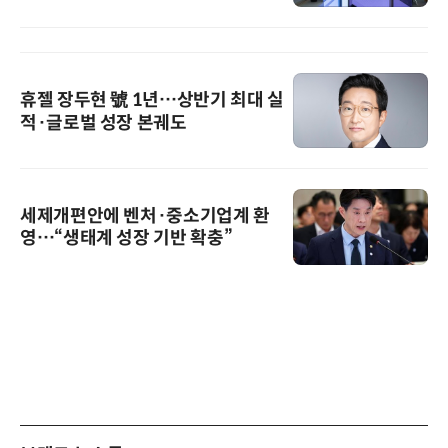
휴젤 장두현 號 1년…상반기 최대 실
적·글로벌 성장 본궤도
세제개편안에 벤처·중소기업계 환
영…“생태계 성장 기반 확충”