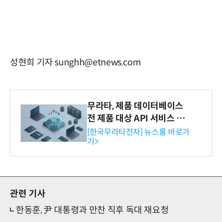
성현희 기자 sunghh@etnews.com
무라타, 제품 데이터베이스
전 제품 대상 API 서비스 제
공…73개 제품 카테고리로
[한국무라타전자] 뉴스룸 바로가
기>
확대
관련 기사
한동훈, 尹 대통령과 만찬 직후 독대 재요청