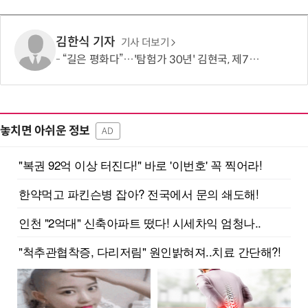
김한식 기자
기사 더보기
“길은 평화다”…'탐험가 30년' 김현국, 제7차 유라시아 대륙횡단 나선다
놓치면 아쉬운 정보
AD