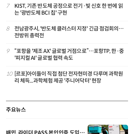
7
KIST, 기존 반도체 공정으로 전기·빛 신호 한 번에 읽
는 '광반도체 BCI 칩' 구현
8
전남광주시, '반도체 클러스터 지정' 긴급 점검회의…
전방위 총력전
9
“포항을 '제조 AX' 글로벌 거점으로”…포항TP, 한·중
'피지컬 AI' 글로벌 협력 속도
10
[르포]아이들이 직접 첨단 전자현미경 다루며 과학원
리 체득...과학체험 제공 '주니어닥터' 현장
주요뉴스
배민, 라이더 PASS 본인인증 도입…