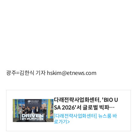
광주=김한식 기자 hskim@etnews.com
다래전략사업화센터, 'BIO U
SA 2026'서 글로벌 빅파마
와의 비즈니스 미팅 지원…K
[다래전략사업화센터] 뉴스룸 바
로가기>
-바이오 해외 진출 교두보 확
보