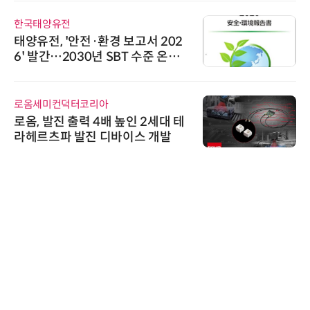
한국태양유전
태양유전, '안전·환경 보고서 202
6' 발간…2030년 SBT 수준 온실
가스 감축 추진
로옴세미컨덕터코리아
로옴, 발진 출력 4배 높인 2세대 테
라헤르츠파 발진 디바이스 개발