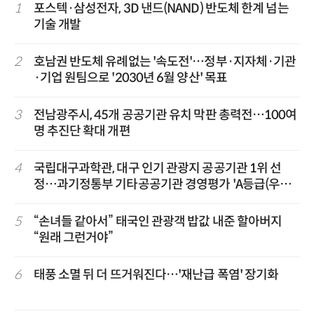
1
포스텍·삼성전자, 3D 낸드(NAND) 반도체 한계 넘는
기술 개발
2
호남권 반도체 유례없는 '속도전'…정부·지자체·기관
·기업 원팀으로 '2030년 6월 양산' 목표
3
전남광주시, 45개 공공기관 유치 막판 총력전…100여
명 추진단 확대 개편
4
국립대구과학관, 대구 인기 관광지 공공기관 1위 선
정…과기정통부 기타공공기관 경영평가 'A등급(우수)'
겹경사
5
“손녀들 같아서” 태국인 관광객 밥값 내준 할아버지
“원래 그런거야”
6
태풍 소멸 뒤 더 뜨거워진다…'재난급 폭염' 장기화