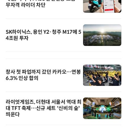
무자격 라이더 차단
SK하이닉스, 용인 Y2·청주 M17에 5
4조원 투자
창사 첫 파업까지 갔던 카카오…연봉
6.3% 인상 합의
라이엇게임즈, 더현대 서울서 역대 최
대 TFT 축제…신규 세트 '신비의 숲'
띄운다